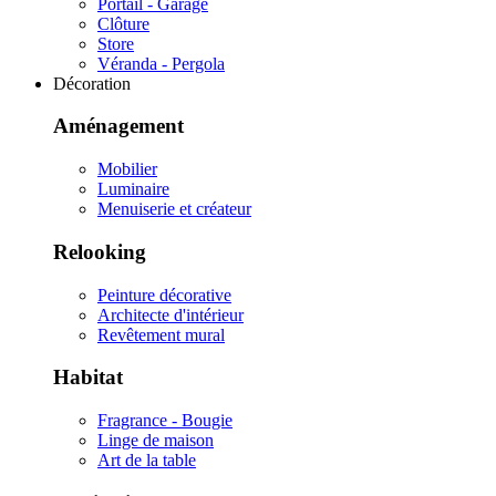
Portail - Garage
Clôture
Store
Véranda - Pergola
Décoration
Aménagement
Mobilier
Luminaire
Menuiserie et créateur
Relooking
Peinture décorative
Architecte d'intérieur
Revêtement mural
Habitat
Fragrance - Bougie
Linge de maison
Art de la table