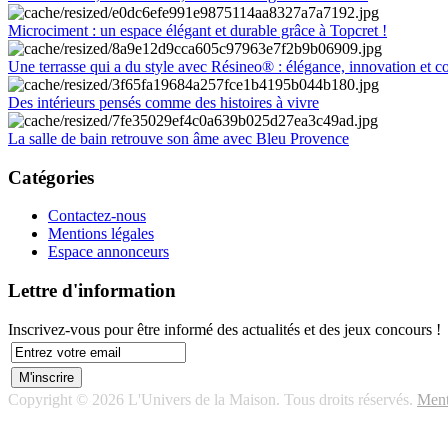
Microciment : un espace élégant et durable grâce à Topcret !
Une terrasse qui a du style avec Résineo® : élégance, innovation et c
Des intérieurs pensés comme des histoires à vivre
La salle de bain retrouve son âme avec Bleu Provence
Catégories
Contactez-nous
Mentions légales
Espace annonceurs
Lettre d'information
Inscrivez-vous pour être informé des actualités et des jeux concours !
Copyright © 2026 L'Univers de la Maison. Tous droits réservés.
Ment