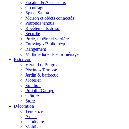
Escalier & Ascenseurs
Chauffage
Spa et Sauna
Maison et objets connectés
Plafonds tendus
Revêtements de sol
Sécurité
Porte, fenêtre et verrière
Dressing - Bibliothèque
Rangement
Multimédia et Electroménager
Extérieur
Véranda - Pergola
Piscine - Terrasse
Jardin & barbecue
Mobilier
Solution
Portail - Garage
Clôture
Store
Décoration
Tendance
Artiste
Luminaire
Mobilier