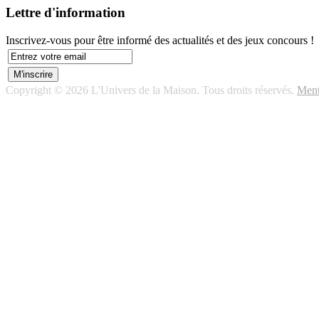
Lettre d'information
Inscrivez-vous pour être informé des actualités et des jeux concours !
Copyright © 2026 L'Univers de la Maison. Tous droits réservés.
Ment