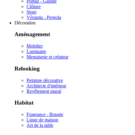
Portail - Garage
Clôture
Store
Véranda - Pergola
Décoration
Aménagement
Mobilier
Luminaire
Menuiserie et créateur
Relooking
Peinture décorative
Architecte d'intérieur
Revêtement mural
Habitat
Fragrance - Bougie
Linge de maison
Art de la table