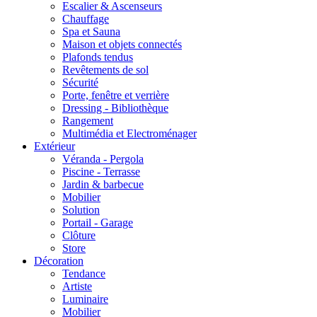
Escalier & Ascenseurs
Chauffage
Spa et Sauna
Maison et objets connectés
Plafonds tendus
Revêtements de sol
Sécurité
Porte, fenêtre et verrière
Dressing - Bibliothèque
Rangement
Multimédia et Electroménager
Extérieur
Véranda - Pergola
Piscine - Terrasse
Jardin & barbecue
Mobilier
Solution
Portail - Garage
Clôture
Store
Décoration
Tendance
Artiste
Luminaire
Mobilier