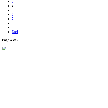
3
4
5
6
7
8
End
Page 4 of 8