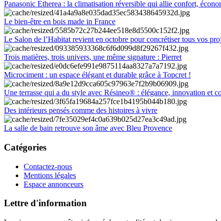
Panasonic Etherea : la climatisation réversible qui allie confort, économ
Le bien-être en bois made in France
Le Salon de l’Habitat revient en octobre pour concrétiser tous vos pro
Trois matières, trois univers, une même signature : Pierret
Microciment : un espace élégant et durable grâce à Topcret !
Une terrasse qui a du style avec Résineo® : élégance, innovation et c
Des intérieurs pensés comme des histoires à vivre
La salle de bain retrouve son âme avec Bleu Provence
Catégories
Contactez-nous
Mentions légales
Espace annonceurs
Lettre d'information