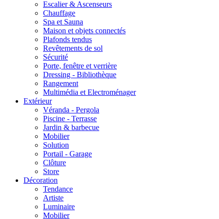
Escalier & Ascenseurs
Chauffage
Spa et Sauna
Maison et objets connectés
Plafonds tendus
Revêtements de sol
Sécurité
Porte, fenêtre et verrière
Dressing - Bibliothèque
Rangement
Multimédia et Electroménager
Extérieur
Véranda - Pergola
Piscine - Terrasse
Jardin & barbecue
Mobilier
Solution
Portail - Garage
Clôture
Store
Décoration
Tendance
Artiste
Luminaire
Mobilier