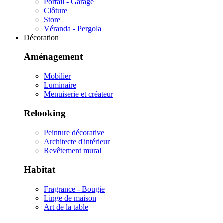
Portail - Garage
Clôture
Store
Véranda - Pergola
Décoration
Aménagement
Mobilier
Luminaire
Menuiserie et créateur
Relooking
Peinture décorative
Architecte d'intérieur
Revêtement mural
Habitat
Fragrance - Bougie
Linge de maison
Art de la table