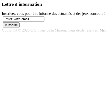
Lettre d'information
Inscrivez-vous pour être informé des actualités et des jeux concours !
Copyright © 2026 L'Univers de la Maison. Tous droits réservés.
Ment