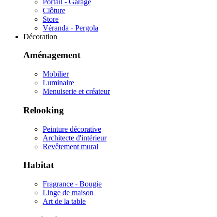
Portail - Garage
Clôture
Store
Véranda - Pergola
Décoration
Aménagement
Mobilier
Luminaire
Menuiserie et créateur
Relooking
Peinture décorative
Architecte d'intérieur
Revêtement mural
Habitat
Fragrance - Bougie
Linge de maison
Art de la table