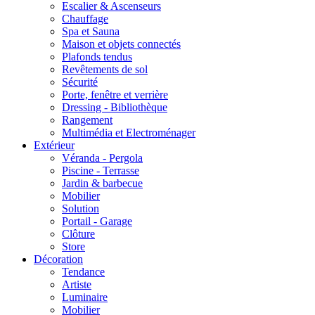
Escalier & Ascenseurs
Chauffage
Spa et Sauna
Maison et objets connectés
Plafonds tendus
Revêtements de sol
Sécurité
Porte, fenêtre et verrière
Dressing - Bibliothèque
Rangement
Multimédia et Electroménager
Extérieur
Véranda - Pergola
Piscine - Terrasse
Jardin & barbecue
Mobilier
Solution
Portail - Garage
Clôture
Store
Décoration
Tendance
Artiste
Luminaire
Mobilier