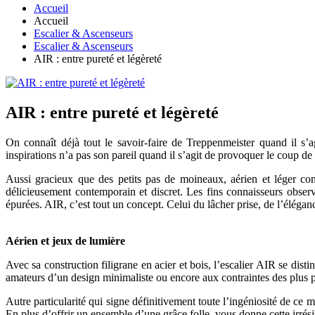
Accueil
Accueil
Escalier & Ascenseurs
Escalier & Ascenseurs
AIR : entre pureté et légèreté
AIR : entre pureté et légèreté
On connaît déjà tout le savoir-faire de Treppenmeister quand il s’
inspirations n’a pas son pareil quand il s’agit de provoquer le coup de 
Aussi gracieux que des petits pas de moineaux, aérien et léger co
délicieusement contemporain et discret. Les fins connaisseurs observe
épurées. AIR, c’est tout un concept. Celui du lâcher prise, de l’éléganc
Aérien et jeux de lumière
Avec sa construction filigrane en acier et bois, l’escalier AIR se dist
amateurs d’un design minimaliste ou encore aux contraintes des plus p
Autre particularité qui signe définitivement toute l’ingéniosité de c
En plus d’offrir un ensemble d’une grâce folle, vous donne cette irrési