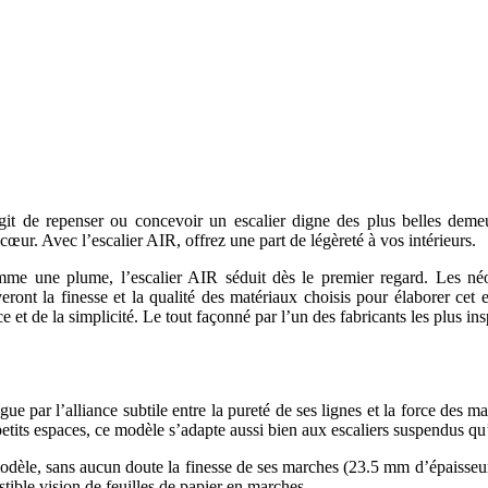
agit de repenser ou concevoir un escalier digne des plus belles deme
cœur. Avec l’escalier AIR, offrez une part de légèreté à vos intérieurs.
mme une plume, l’escalier AIR séduit dès le premier regard. Les néo
ront la finesse et la qualité des matériaux choisis pour élaborer cet 
e et de la simplicité. Le tout façonné par l’un des fabricants les plus in
ingue par l’alliance subtile entre la pureté de ses lignes et la force des
etits espaces, ce modèle s’adapte aussi bien aux escaliers suspendus qu’
e modèle, sans aucun doute la finesse de ses marches (23.5 mm d’épaisse
stible vision de feuilles de papier en marches.