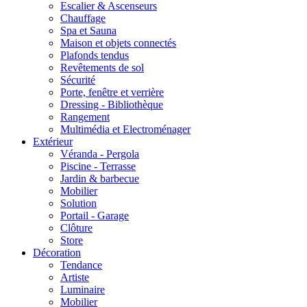
Escalier & Ascenseurs
Chauffage
Spa et Sauna
Maison et objets connectés
Plafonds tendus
Revêtements de sol
Sécurité
Porte, fenêtre et verrière
Dressing - Bibliothèque
Rangement
Multimédia et Electroménager
Extérieur
Véranda - Pergola
Piscine - Terrasse
Jardin & barbecue
Mobilier
Solution
Portail - Garage
Clôture
Store
Décoration
Tendance
Artiste
Luminaire
Mobilier