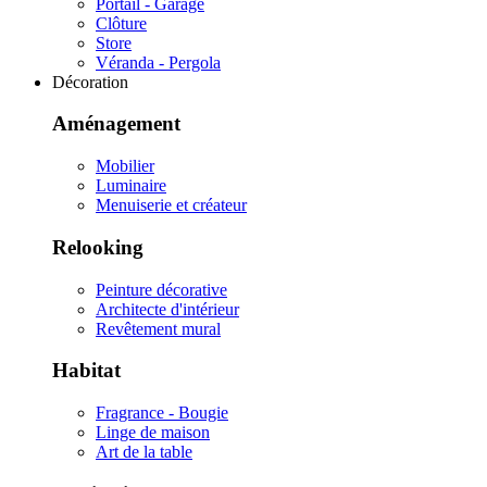
Portail - Garage
Clôture
Store
Véranda - Pergola
Décoration
Aménagement
Mobilier
Luminaire
Menuiserie et créateur
Relooking
Peinture décorative
Architecte d'intérieur
Revêtement mural
Habitat
Fragrance - Bougie
Linge de maison
Art de la table