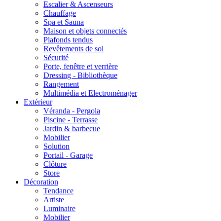
Escalier & Ascenseurs
Chauffage
Spa et Sauna
Maison et objets connectés
Plafonds tendus
Revêtements de sol
Sécurité
Porte, fenêtre et verrière
Dressing - Bibliothèque
Rangement
Multimédia et Electroménager
Extérieur
Véranda - Pergola
Piscine - Terrasse
Jardin & barbecue
Mobilier
Solution
Portail - Garage
Clôture
Store
Décoration
Tendance
Artiste
Luminaire
Mobilier