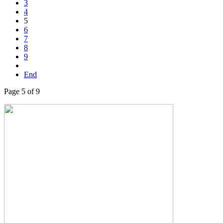
3
4
5
6
7
8
9
End
Page 5 of 9