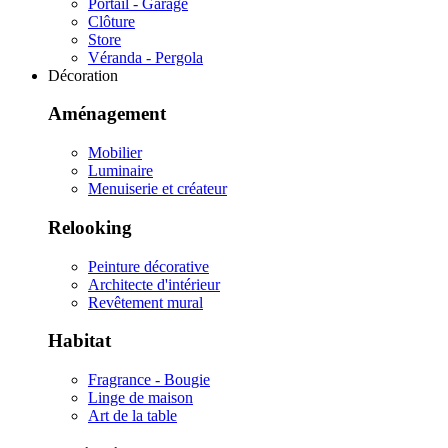
Portail - Garage
Clôture
Store
Véranda - Pergola
Décoration
Aménagement
Mobilier
Luminaire
Menuiserie et créateur
Relooking
Peinture décorative
Architecte d'intérieur
Revêtement mural
Habitat
Fragrance - Bougie
Linge de maison
Art de la table