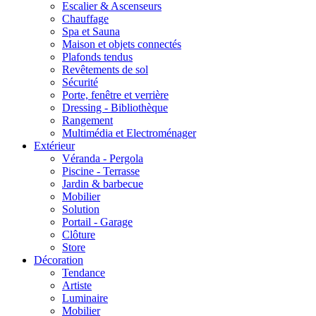
Escalier & Ascenseurs
Chauffage
Spa et Sauna
Maison et objets connectés
Plafonds tendus
Revêtements de sol
Sécurité
Porte, fenêtre et verrière
Dressing - Bibliothèque
Rangement
Multimédia et Electroménager
Extérieur
Véranda - Pergola
Piscine - Terrasse
Jardin & barbecue
Mobilier
Solution
Portail - Garage
Clôture
Store
Décoration
Tendance
Artiste
Luminaire
Mobilier