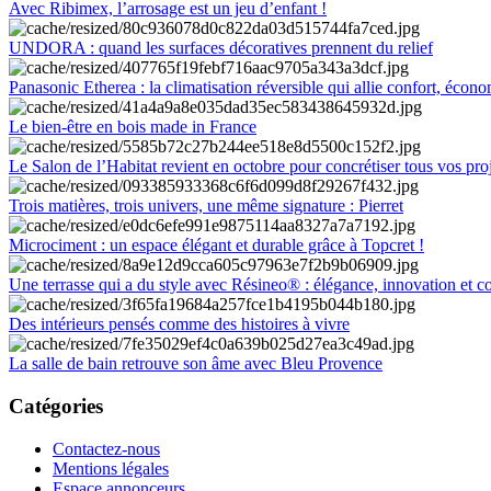
Avec Ribimex, l’arrosage est un jeu d’enfant !
UNDORA : quand les surfaces décoratives prennent du relief
Panasonic Etherea : la climatisation réversible qui allie confort, économ
Le bien-être en bois made in France
Le Salon de l’Habitat revient en octobre pour concrétiser tous vos pro
Trois matières, trois univers, une même signature : Pierret
Microciment : un espace élégant et durable grâce à Topcret !
Une terrasse qui a du style avec Résineo® : élégance, innovation et c
Des intérieurs pensés comme des histoires à vivre
La salle de bain retrouve son âme avec Bleu Provence
Catégories
Contactez-nous
Mentions légales
Espace annonceurs