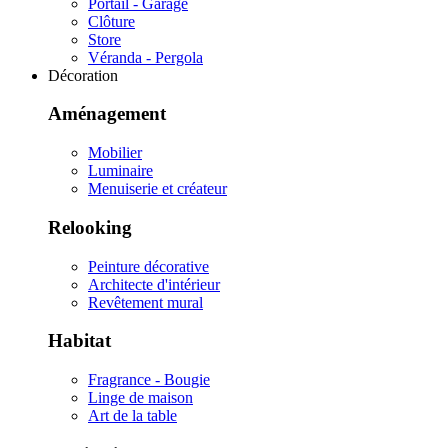
Portail - Garage
Clôture
Store
Véranda - Pergola
Décoration
Aménagement
Mobilier
Luminaire
Menuiserie et créateur
Relooking
Peinture décorative
Architecte d'intérieur
Revêtement mural
Habitat
Fragrance - Bougie
Linge de maison
Art de la table