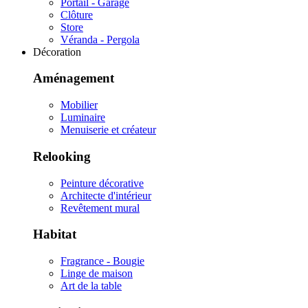
Portail - Garage
Clôture
Store
Véranda - Pergola
Décoration
Aménagement
Mobilier
Luminaire
Menuiserie et créateur
Relooking
Peinture décorative
Architecte d'intérieur
Revêtement mural
Habitat
Fragrance - Bougie
Linge de maison
Art de la table