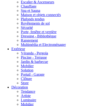
Escalier & Ascenseurs
Chauffage
Spa et Sauna
Maison et objets connectés
Plafonds tendus
Revêtements de sol
Sécurité
Porte, fenêtre et verrière
Dressing - Bibliothèque
Rangement
Multimédia et Electroménager
Extérieur
Véranda - Pergola
Piscine - Terrasse
Jardin & barbecue
Mobilier
Solution
Portail - Garage
Clôture
Store
Décoration
Tendance
Artiste
Luminaire
Mobilier