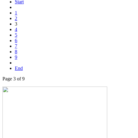
Start
1
2
3
4
5
6
7
8
9
End
Page 3 of 9