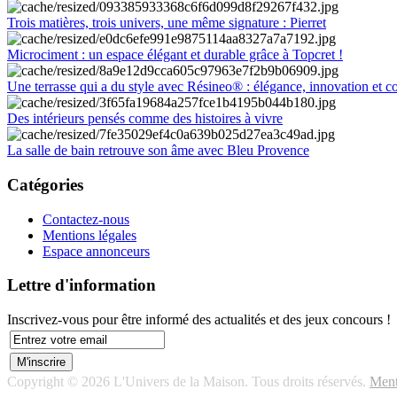
Trois matières, trois univers, une même signature : Pierret
Microciment : un espace élégant et durable grâce à Topcret !
Une terrasse qui a du style avec Résineo® : élégance, innovation et c
Des intérieurs pensés comme des histoires à vivre
La salle de bain retrouve son âme avec Bleu Provence
Catégories
Contactez-nous
Mentions légales
Espace annonceurs
Lettre d'information
Inscrivez-vous pour être informé des actualités et des jeux concours !
Copyright © 2026 L'Univers de la Maison. Tous droits réservés.
Ment