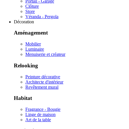
Portail - Garage
Clôture
Store
Véranda - Pergola
Décoration
Aménagement
Mobilier
Luminaire
Menuiserie et créateur
Relooking
Peinture décorative
Architecte d'intérieur
Revêtement mural
Habitat
Fragrance - Bougie
Linge de maison
Art de la table