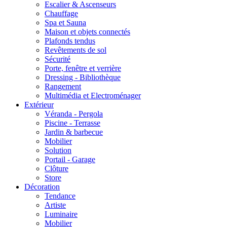
Escalier & Ascenseurs
Chauffage
Spa et Sauna
Maison et objets connectés
Plafonds tendus
Revêtements de sol
Sécurité
Porte, fenêtre et verrière
Dressing - Bibliothèque
Rangement
Multimédia et Electroménager
Extérieur
Véranda - Pergola
Piscine - Terrasse
Jardin & barbecue
Mobilier
Solution
Portail - Garage
Clôture
Store
Décoration
Tendance
Artiste
Luminaire
Mobilier