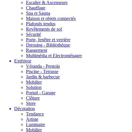
Escalier & Ascenseurs
Chauffage
Spa et Sauna
Maison et objets connectés
Plafonds tendus
Revêtements de sol
Sécurité
Porte, fenêtre et verrière
Dressing - Bibliothèque
Rangement
Multimédia et Electroménager
Extérieur
Véranda - Pergola
Piscine - Terrasse
Jardin & barbecue
Mobilier
Solution
Portail - Garage
Clôture
Store
Décoration
Tendance
Artiste
Luminaire
Mobilier