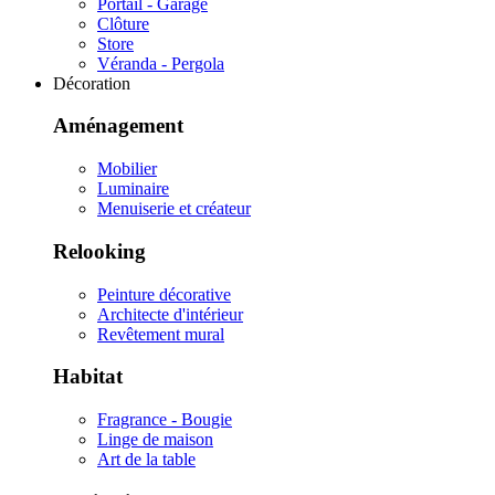
Portail - Garage
Clôture
Store
Véranda - Pergola
Décoration
Aménagement
Mobilier
Luminaire
Menuiserie et créateur
Relooking
Peinture décorative
Architecte d'intérieur
Revêtement mural
Habitat
Fragrance - Bougie
Linge de maison
Art de la table