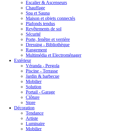
Escalier & Ascenseurs
Chauffage
Spa et Sauna
Maison et objets connectés
Plafonds tendus
Revêtements de sol
Sécurité
Porte, fenêtre et verrière
Dressing - Bibliothèque
Rangement
Multimédia et Electroménager
Extérieur
Véranda - Pergola
Piscine - Terrasse
Jardin & barbecue
Mobilier
Solution
Portail - Garage
Clôture
Store
Décoration
Tendance
Artiste
Luminaire
Mobilier