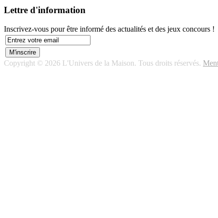
Lettre d'information
Inscrivez-vous pour être informé des actualités et des jeux concours !
Copyright © 2026 L'Univers de la Maison. Tous droits réservés.
Ment