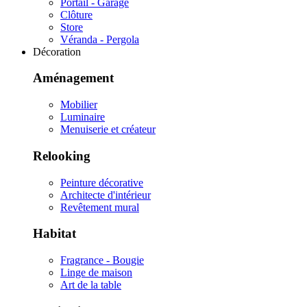
Portail - Garage
Clôture
Store
Véranda - Pergola
Décoration
Aménagement
Mobilier
Luminaire
Menuiserie et créateur
Relooking
Peinture décorative
Architecte d'intérieur
Revêtement mural
Habitat
Fragrance - Bougie
Linge de maison
Art de la table