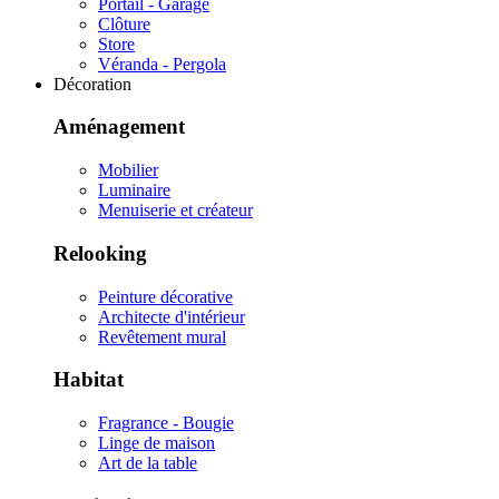
Portail - Garage
Clôture
Store
Véranda - Pergola
Décoration
Aménagement
Mobilier
Luminaire
Menuiserie et créateur
Relooking
Peinture décorative
Architecte d'intérieur
Revêtement mural
Habitat
Fragrance - Bougie
Linge de maison
Art de la table