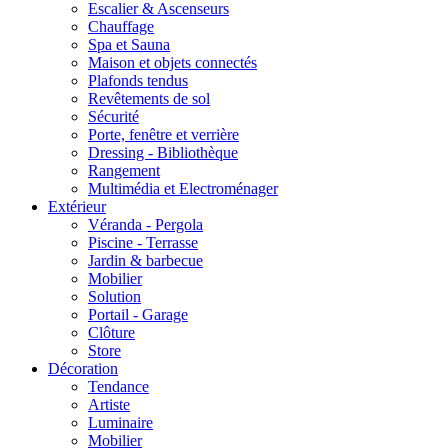
Escalier & Ascenseurs
Chauffage
Spa et Sauna
Maison et objets connectés
Plafonds tendus
Revêtements de sol
Sécurité
Porte, fenêtre et verrière
Dressing - Bibliothèque
Rangement
Multimédia et Electroménager
Extérieur
Véranda - Pergola
Piscine - Terrasse
Jardin & barbecue
Mobilier
Solution
Portail - Garage
Clôture
Store
Décoration
Tendance
Artiste
Luminaire
Mobilier