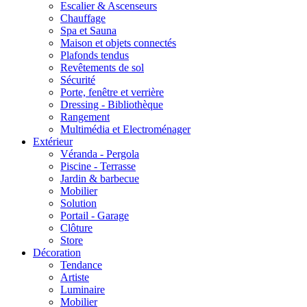
Escalier & Ascenseurs
Chauffage
Spa et Sauna
Maison et objets connectés
Plafonds tendus
Revêtements de sol
Sécurité
Porte, fenêtre et verrière
Dressing - Bibliothèque
Rangement
Multimédia et Electroménager
Extérieur
Véranda - Pergola
Piscine - Terrasse
Jardin & barbecue
Mobilier
Solution
Portail - Garage
Clôture
Store
Décoration
Tendance
Artiste
Luminaire
Mobilier