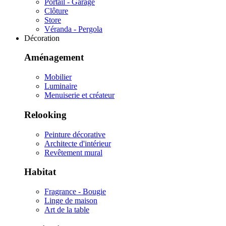
Portail - Garage
Clôture
Store
Véranda - Pergola
Décoration
Aménagement
Mobilier
Luminaire
Menuiserie et créateur
Relooking
Peinture décorative
Architecte d'intérieur
Revêtement mural
Habitat
Fragrance - Bougie
Linge de maison
Art de la table