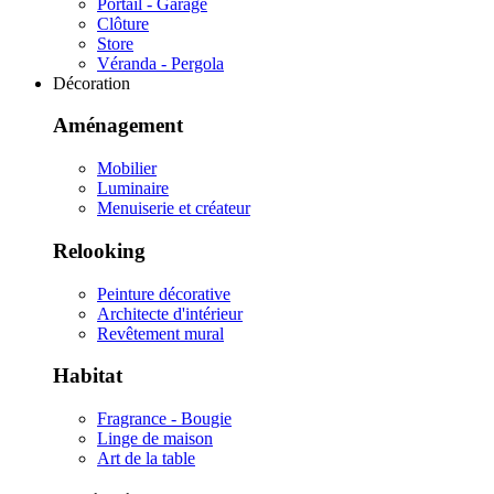
Portail - Garage
Clôture
Store
Véranda - Pergola
Décoration
Aménagement
Mobilier
Luminaire
Menuiserie et créateur
Relooking
Peinture décorative
Architecte d'intérieur
Revêtement mural
Habitat
Fragrance - Bougie
Linge de maison
Art de la table