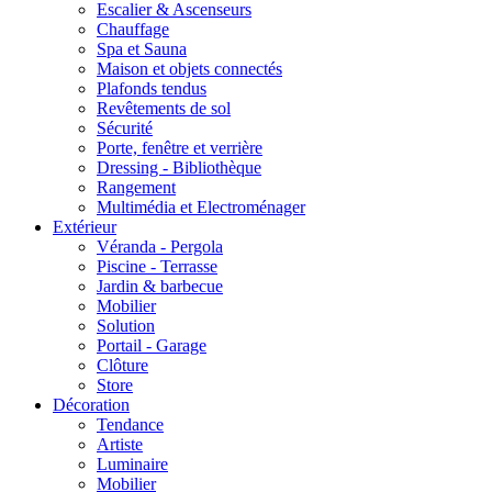
Escalier & Ascenseurs
Chauffage
Spa et Sauna
Maison et objets connectés
Plafonds tendus
Revêtements de sol
Sécurité
Porte, fenêtre et verrière
Dressing - Bibliothèque
Rangement
Multimédia et Electroménager
Extérieur
Véranda - Pergola
Piscine - Terrasse
Jardin & barbecue
Mobilier
Solution
Portail - Garage
Clôture
Store
Décoration
Tendance
Artiste
Luminaire
Mobilier