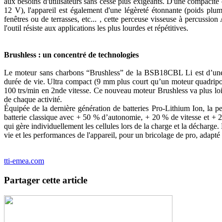
aux besoins d'utilisateurs sans cesse plus exigeants. D'une compaci
12 V), l'appareil est également d'une légèreté étonnante (poids plum
fenêtres ou de terrasses, etc... , cette perceuse visseuse à percussi
l'outil résiste aux applications les plus lourdes et répétitives.
Brushless : un concentré de technologies
Le moteur sans charbons “Brushless” de la BSB18CBL Li est d’une du
durée de vie. Ultra compact (9 mm plus court qu’un moteur quadripolai
100 trs/min en 2nde vitesse. Ce nouveau moteur Brushless va plus loi
de chaque activité.
Équipée de la dernière génération de batteries Pro-Lithium Ion, la 
batterie classique avec + 50 % d’autonomie, + 20 % de vitesse et + 20 
qui gère individuellement les cellules lors de la charge et la décharge.
vie et les performances de l'appareil, pour un bricolage de pro, adapté 
tti-emea.com
Partager cette article