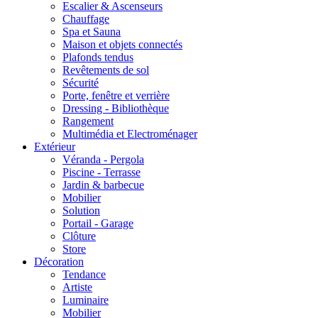
Escalier & Ascenseurs
Chauffage
Spa et Sauna
Maison et objets connectés
Plafonds tendus
Revêtements de sol
Sécurité
Porte, fenêtre et verrière
Dressing - Bibliothèque
Rangement
Multimédia et Electroménager
Extérieur
Véranda - Pergola
Piscine - Terrasse
Jardin & barbecue
Mobilier
Solution
Portail - Garage
Clôture
Store
Décoration
Tendance
Artiste
Luminaire
Mobilier