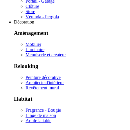
Portail - Garage
Clôture
Store
Véranda - Pergola
Décoration
Aménagement
Mobilier
Luminaire
Menuiserie et créateur
Relooking
Peinture décorative
Architecte d'intérieur
Revêtement mural
Habitat
Fragrance - Bougie
Linge de maison
Art de la table