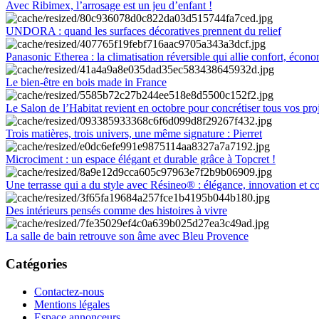
Avec Ribimex, l’arrosage est un jeu d’enfant !
UNDORA : quand les surfaces décoratives prennent du relief
Panasonic Etherea : la climatisation réversible qui allie confort, économ
Le bien-être en bois made in France
Le Salon de l’Habitat revient en octobre pour concrétiser tous vos pro
Trois matières, trois univers, une même signature : Pierret
Microciment : un espace élégant et durable grâce à Topcret !
Une terrasse qui a du style avec Résineo® : élégance, innovation et c
Des intérieurs pensés comme des histoires à vivre
La salle de bain retrouve son âme avec Bleu Provence
Catégories
Contactez-nous
Mentions légales
Espace annonceurs