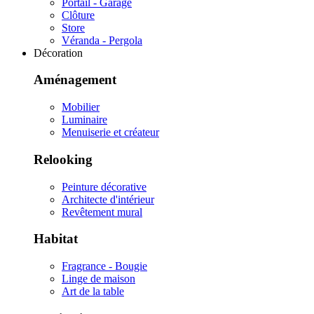
Portail - Garage
Clôture
Store
Véranda - Pergola
Décoration
Aménagement
Mobilier
Luminaire
Menuiserie et créateur
Relooking
Peinture décorative
Architecte d'intérieur
Revêtement mural
Habitat
Fragrance - Bougie
Linge de maison
Art de la table