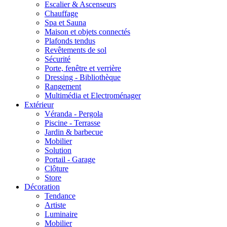
Escalier & Ascenseurs
Chauffage
Spa et Sauna
Maison et objets connectés
Plafonds tendus
Revêtements de sol
Sécurité
Porte, fenêtre et verrière
Dressing - Bibliothèque
Rangement
Multimédia et Electroménager
Extérieur
Véranda - Pergola
Piscine - Terrasse
Jardin & barbecue
Mobilier
Solution
Portail - Garage
Clôture
Store
Décoration
Tendance
Artiste
Luminaire
Mobilier