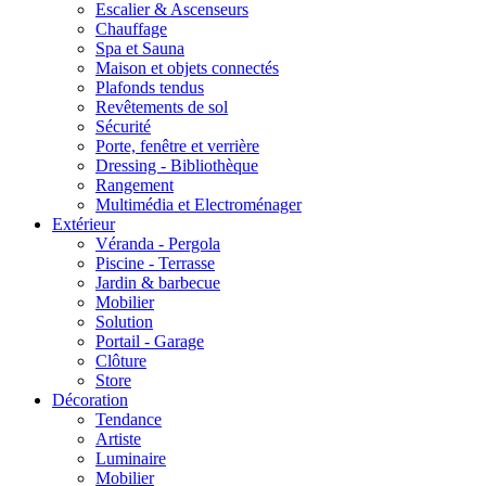
Escalier & Ascenseurs
Chauffage
Spa et Sauna
Maison et objets connectés
Plafonds tendus
Revêtements de sol
Sécurité
Porte, fenêtre et verrière
Dressing - Bibliothèque
Rangement
Multimédia et Electroménager
Extérieur
Véranda - Pergola
Piscine - Terrasse
Jardin & barbecue
Mobilier
Solution
Portail - Garage
Clôture
Store
Décoration
Tendance
Artiste
Luminaire
Mobilier