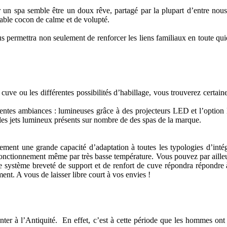
r un spa semble être un doux rêve, partagé par la plupart d’entre nous
table cocon de calme et de volupté.
 permettra non seulement de renforcer les liens familiaux en toute quié
e cuve ou les différentes possibilités d’habillage, vous trouverez cert
érentes ambiances : lumineuses grâce à des projecteurs LED et l’optio
 les jets lumineux présents sur nombre de des spas de la marque.
ement une grande capacité d’adaptation à toutes les typologies d’intég
onctionnement même par très basse température. Vous pouvez par ailleur
le système breveté de support et de renfort de cuve répondra répondre à
ment. A vous de laisser libre court à vos envies !
emonter à l’Antiquité. En effet, c’est à cette période que les hommes o