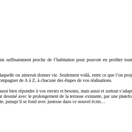
mais suffisamment proche de l’habitation pour pouvoir en profiter tou
uelle on aimerait donner vie. Seulement voilà, entre ce que l’on projette
ompagner de A à Z, à chacune des étapes de vos réalisations.
ussi bien répondre à vos envies et besoins, mais aussi et surtout s’adapt
nt dessiné avec le prolongement de la terrasse existante, par une platef
e, puisqu’il se fond avec justesse dans ce nouvel écrin…