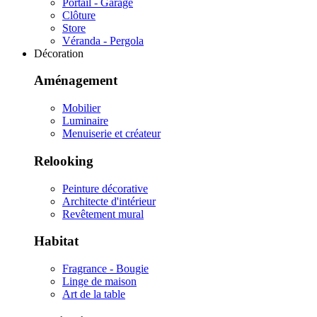
Portail - Garage
Clôture
Store
Véranda - Pergola
Décoration
Aménagement
Mobilier
Luminaire
Menuiserie et créateur
Relooking
Peinture décorative
Architecte d'intérieur
Revêtement mural
Habitat
Fragrance - Bougie
Linge de maison
Art de la table