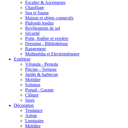
Escalier & Ascenseurs
Chauffage
Spa et Sauna
Maison et objets connectés
Plafonds tendus
Revêtements de sol
Sécurité
Porte, fenêtre et verrière
Dressing - Bibliothèque
Rangement
Multimédia et Electroménager
Extérieur
Véranda - Pergola
Piscine - Terrasse
Jardin & barbecue
Mobilier
Solution
Portail - Garage
Clôture
Store
Décoration
Tendance
Artiste
Luminaire
Mobilier