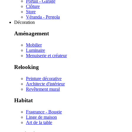
Portail - Garage
Clôture
Store
Véranda - Pergola
Décoration
Aménagement
Mobilier
Luminaire
Menuiserie et créateur
Relooking
Peinture décorative
Architecte d'intérieur
Revêtement mural
Habitat
Fragrance - Bougie
Linge de maison
Art de la table