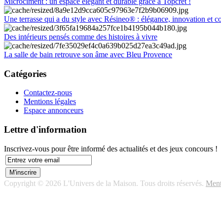
Microciment : un espace élégant et durable grâce à Topcret !
Une terrasse qui a du style avec Résineo® : élégance, innovation et c
Des intérieurs pensés comme des histoires à vivre
La salle de bain retrouve son âme avec Bleu Provence
Catégories
Contactez-nous
Mentions légales
Espace annonceurs
Lettre d'information
Inscrivez-vous pour être informé des actualités et des jeux concours !
Copyright © 2026 L'Univers de la Maison. Tous droits réservés.
Ment