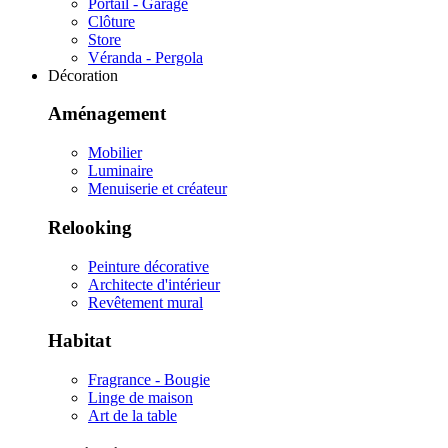
Portail - Garage
Clôture
Store
Véranda - Pergola
Décoration
Aménagement
Mobilier
Luminaire
Menuiserie et créateur
Relooking
Peinture décorative
Architecte d'intérieur
Revêtement mural
Habitat
Fragrance - Bougie
Linge de maison
Art de la table