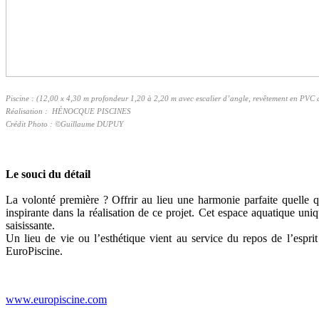
Piscine : (12,00 x 4,30 m profondeur 1,20 à 2,20 m avec escalier d’angle, revêtement en PVC a
Réalisation : HÉNOCQUE PISCINES
Crédit Photo : ©Guillaume DUPUY
Le souci du détail
La volonté première ? Offrir au lieu une harmonie parfaite quelle qu
inspirante dans la réalisation de ce projet. Cet espace aquatique uniq
saisissante.
Un lieu de vie ou l’esthétique vient au service du repos de l’esprit
EuroPiscine.
www.europiscine.com