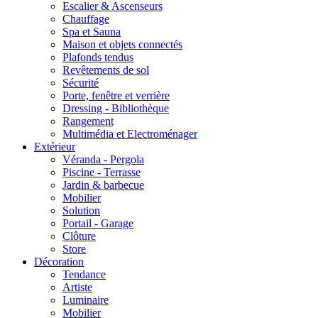
Escalier & Ascenseurs
Chauffage
Spa et Sauna
Maison et objets connectés
Plafonds tendus
Revêtements de sol
Sécurité
Porte, fenêtre et verrière
Dressing - Bibliothèque
Rangement
Multimédia et Electroménager
Extérieur
Véranda - Pergola
Piscine - Terrasse
Jardin & barbecue
Mobilier
Solution
Portail - Garage
Clôture
Store
Décoration
Tendance
Artiste
Luminaire
Mobilier