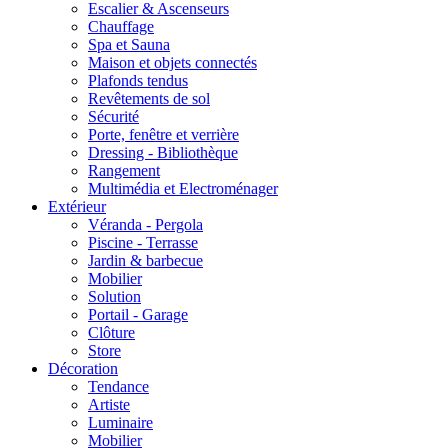
Escalier & Ascenseurs
Chauffage
Spa et Sauna
Maison et objets connectés
Plafonds tendus
Revêtements de sol
Sécurité
Porte, fenêtre et verrière
Dressing - Bibliothèque
Rangement
Multimédia et Electroménager
Extérieur
Véranda - Pergola
Piscine - Terrasse
Jardin & barbecue
Mobilier
Solution
Portail - Garage
Clôture
Store
Décoration
Tendance
Artiste
Luminaire
Mobilier