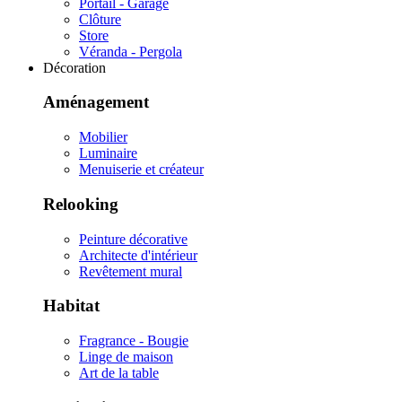
Portail - Garage
Clôture
Store
Véranda - Pergola
Décoration
Aménagement
Mobilier
Luminaire
Menuiserie et créateur
Relooking
Peinture décorative
Architecte d'intérieur
Revêtement mural
Habitat
Fragrance - Bougie
Linge de maison
Art de la table