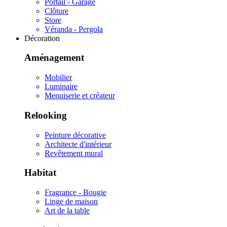
Portail - Garage
Clôture
Store
Véranda - Pergola
Décoration
Aménagement
Mobilier
Luminaire
Menuiserie et créateur
Relooking
Peinture décorative
Architecte d'intérieur
Revêtement mural
Habitat
Fragrance - Bougie
Linge de maison
Art de la table