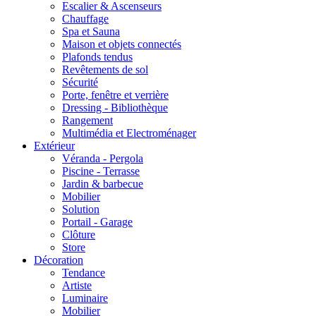
Escalier & Ascenseurs
Chauffage
Spa et Sauna
Maison et objets connectés
Plafonds tendus
Revêtements de sol
Sécurité
Porte, fenêtre et verrière
Dressing - Bibliothèque
Rangement
Multimédia et Electroménager
Extérieur
Véranda - Pergola
Piscine - Terrasse
Jardin & barbecue
Mobilier
Solution
Portail - Garage
Clôture
Store
Décoration
Tendance
Artiste
Luminaire
Mobilier