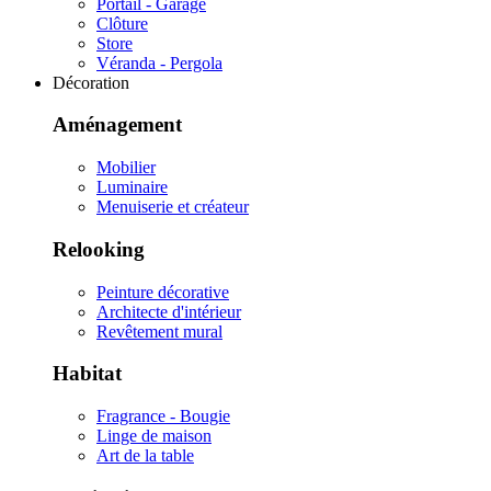
Portail - Garage
Clôture
Store
Véranda - Pergola
Décoration
Aménagement
Mobilier
Luminaire
Menuiserie et créateur
Relooking
Peinture décorative
Architecte d'intérieur
Revêtement mural
Habitat
Fragrance - Bougie
Linge de maison
Art de la table