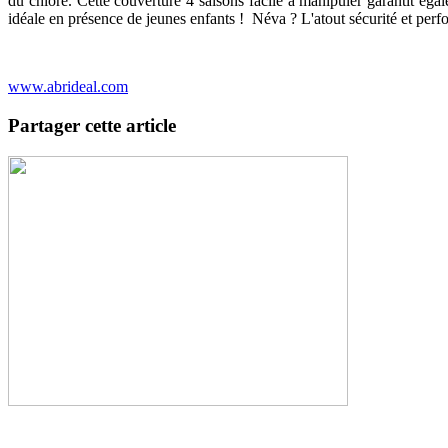
du chlore. Cette couverture 4 saisons facile à manipuler garantit égale
idéale en présence de jeunes enfants ! Néva ? L'atout sécurité et perf
www.abrideal.com
Partager cette article