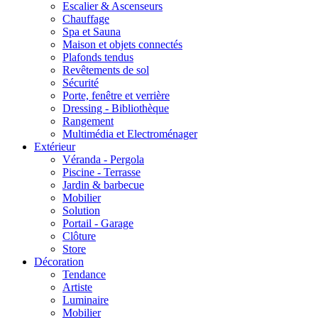
Escalier & Ascenseurs
Chauffage
Spa et Sauna
Maison et objets connectés
Plafonds tendus
Revêtements de sol
Sécurité
Porte, fenêtre et verrière
Dressing - Bibliothèque
Rangement
Multimédia et Electroménager
Extérieur
Véranda - Pergola
Piscine - Terrasse
Jardin & barbecue
Mobilier
Solution
Portail - Garage
Clôture
Store
Décoration
Tendance
Artiste
Luminaire
Mobilier