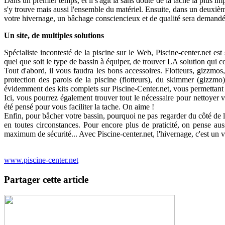
Dans un premier temps, et il s'agit là sans doute de la tâche la plus im
s'y trouve mais aussi l'ensemble du matériel. Ensuite, dans un deuxièm
votre hivernage, un bâchage consciencieux et de qualité sera demandé
Un site, de multiples solutions
Spécialiste incontesté de la piscine sur le Web, Piscine-center.net es
quel que soit le type de bassin à équiper, de trouver LA solution qui 
Tout d'abord, il vous faudra les bons accessoires. Flotteurs, gizzmos
protection des parois de la piscine (flotteurs), du skimmer (gizzmo
évidemment des kits complets sur Piscine-Center.net, vous permettant 
Ici, vous pourrez également trouver tout le nécessaire pour nettoyer v
été pensé pour vous faciliter la tache. On aime !
Enfin, pour bâcher votre bassin, pourquoi ne pas regarder du côté de 
en toutes circonstances. Pour encore plus de praticité, on pense au
maximum de sécurité... Avec Piscine-center.net, l'hivernage, c'est un vé
www.piscine-center.net
Partager cette article