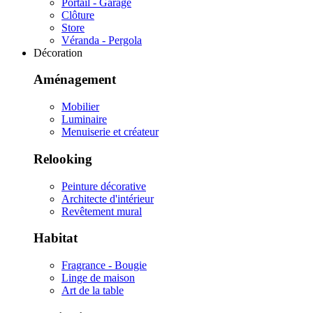
Portail - Garage
Clôture
Store
Véranda - Pergola
Décoration
Aménagement
Mobilier
Luminaire
Menuiserie et créateur
Relooking
Peinture décorative
Architecte d'intérieur
Revêtement mural
Habitat
Fragrance - Bougie
Linge de maison
Art de la table