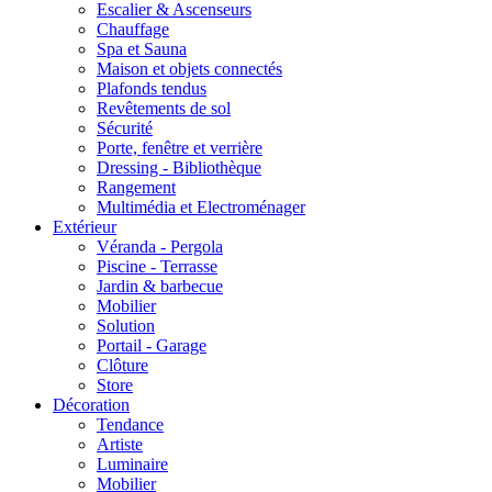
Escalier & Ascenseurs
Chauffage
Spa et Sauna
Maison et objets connectés
Plafonds tendus
Revêtements de sol
Sécurité
Porte, fenêtre et verrière
Dressing - Bibliothèque
Rangement
Multimédia et Electroménager
Extérieur
Véranda - Pergola
Piscine - Terrasse
Jardin & barbecue
Mobilier
Solution
Portail - Garage
Clôture
Store
Décoration
Tendance
Artiste
Luminaire
Mobilier