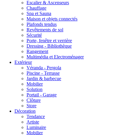
Escalier & Ascenseurs
Chauffage
Spa et Sauna
Maison et objets connectés
Plafonds tendus
Revêtements de sol
Sécurité
Porte, fenêtre et verrière
Dressing - Bibliothèque
Rangement
Multimédia et Electroménager
Extérieur
Véranda - Pergola
Piscine - Terrasse
Jardin & barbecue
Mobilier
Solution
Portail - Garage
Clôture
Store
Décoration
Tendance
Artiste
Luminaire
Mobilier