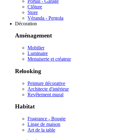
Portail - Garage
Clôture
Store
Véranda - Pergola
Décoration
Aménagement
Mobilier
Luminaire
Menuiserie et créateur
Relooking
Peinture décorative
Architecte d'intérieur
Revêtement mural
Habitat
Fragrance - Bougie
Linge de maison
Art de la table