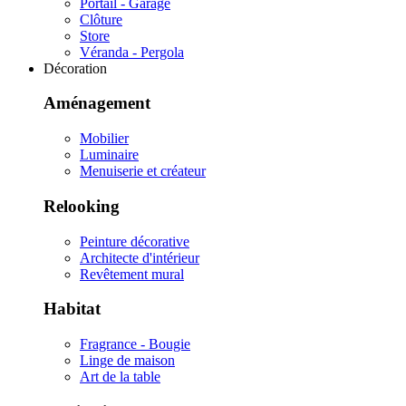
Portail - Garage
Clôture
Store
Véranda - Pergola
Décoration
Aménagement
Mobilier
Luminaire
Menuiserie et créateur
Relooking
Peinture décorative
Architecte d'intérieur
Revêtement mural
Habitat
Fragrance - Bougie
Linge de maison
Art de la table