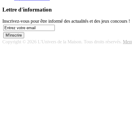
Lettre d'information
Inscrivez-vous pour être informé des actualités et des jeux concours !
Copyright © 2026 L'Univers de la Maison. Tous droits réservés.
Ment