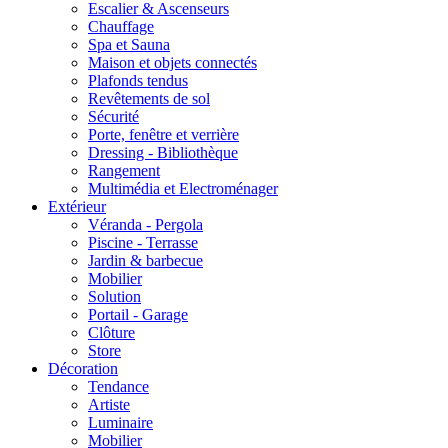
Escalier & Ascenseurs
Chauffage
Spa et Sauna
Maison et objets connectés
Plafonds tendus
Revêtements de sol
Sécurité
Porte, fenêtre et verrière
Dressing - Bibliothèque
Rangement
Multimédia et Electroménager
Extérieur
Véranda - Pergola
Piscine - Terrasse
Jardin & barbecue
Mobilier
Solution
Portail - Garage
Clôture
Store
Décoration
Tendance
Artiste
Luminaire
Mobilier