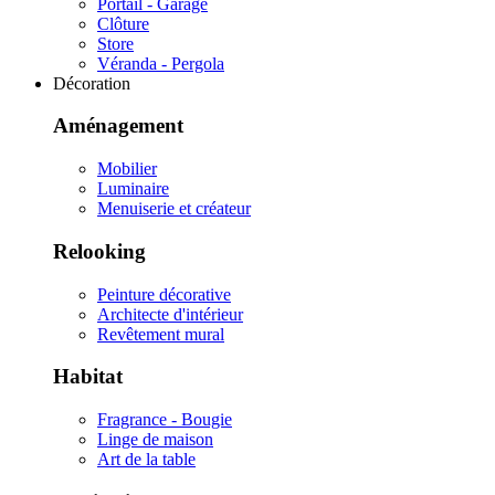
Portail - Garage
Clôture
Store
Véranda - Pergola
Décoration
Aménagement
Mobilier
Luminaire
Menuiserie et créateur
Relooking
Peinture décorative
Architecte d'intérieur
Revêtement mural
Habitat
Fragrance - Bougie
Linge de maison
Art de la table