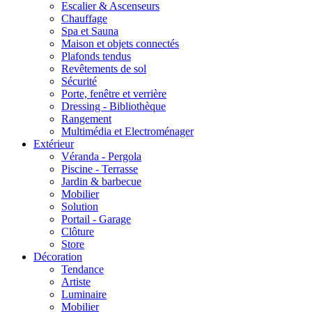
Escalier & Ascenseurs
Chauffage
Spa et Sauna
Maison et objets connectés
Plafonds tendus
Revêtements de sol
Sécurité
Porte, fenêtre et verrière
Dressing - Bibliothèque
Rangement
Multimédia et Electroménager
Extérieur
Véranda - Pergola
Piscine - Terrasse
Jardin & barbecue
Mobilier
Solution
Portail - Garage
Clôture
Store
Décoration
Tendance
Artiste
Luminaire
Mobilier