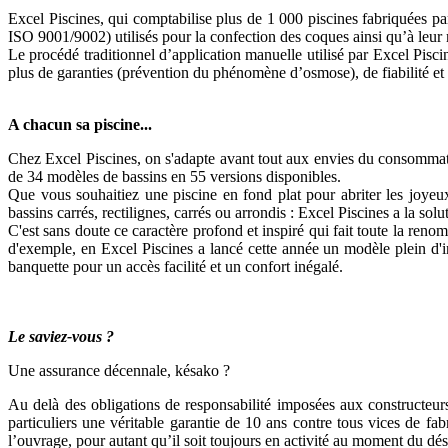
Excel Piscines, qui comptabilise plus de 1 000 piscines fabriquées par
ISO 9001/9002) utilisés pour la confection des coques ainsi qu’à l
Le procédé traditionnel d’application manuelle utilisé par Excel Pisc
plus de garanties (prévention du phénomène d’osmose), de fiabilité et 
A chacun sa piscine...
Chez Excel Piscines, on s'adapte avant tout aux envies du consommateur
de 34 modèles de bassins en 55 versions disponibles.
Que vous souhaitiez une piscine en fond plat pour abriter les joyeux
bassins carrés, rectilignes, carrés ou arrondis : Excel Piscines a la so
C'est sans doute ce caractère profond et inspiré qui fait toute la ren
d'exemple, en Excel Piscines a lancé cette année un modèle plein d'i
banquette pour un accès facilité et un confort inégalé.
Le saviez-vous ?
Une assurance décennale, késako ?
Au delà des obligations de responsabilité imposées aux constructeur
particuliers une véritable garantie de 10 ans contre tous vices de fab
l’ouvrage, pour autant qu’il soit toujours en activité au moment du déso