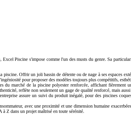
e, Excel Piscine s'impose comme l'un des musts du genre. Sa particulari
t la piscine. Offrir un joli bassin de détente ou de nage à ses espaces ex
d'ingéniosité pour proposer des modèles toujours plus compétitifs, esthét
s du marché de la piscine polyester renforcée, affichant fièrement un
thenticité, reflète non seulement un gage de qualité renforcé, mais aussi
'entreprise assure un suivi du produit inégalé, pour des piscines coque
onsommateur, avec une proximité et une dimension humaine exacerbées 
A à Z dans un projet maîtrisé en toute sérénité.