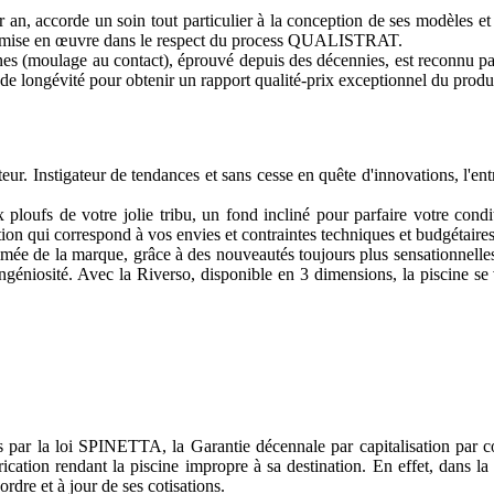
 an, accorde un soin tout particulier à la conception de ses modèles et
eur mise en œuvre dans le respect du process QUALISTRAT.
ines (moulage au contact), éprouvé depuis des décennies, est reconnu pa
de longévité pour obtenir un rapport qualité-prix exceptionnel du produit
. Instigateur de tendances et sans cesse en quête d'innovations, l'entre
 ploufs de votre jolie tribu, un fond incliné pour parfaire votre con
lution qui correspond à vos envies et contraintes techniques et budgétaires
ommée de la marque, grâce à des nouveautés toujours plus sensationnelles
ngéniosité. Avec la Riverso, disponible en 3 dimensions, la piscine s
s par la loi SPINETTA, la Garantie décennale par capitalisation par c
rication rendant la piscine impropre à sa destination. En effet, dans l
rdre et à jour de ses cotisations.