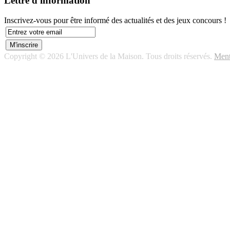
Lettre d'information
Inscrivez-vous pour être informé des actualités et des jeux concours !
Copyright © 2026 L'Univers de la Maison. Tous droits réservés.
Ment