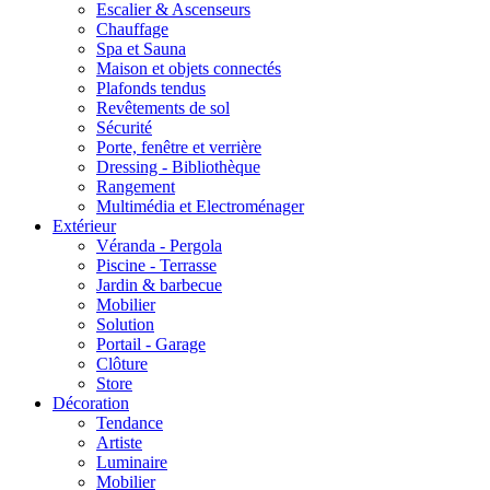
Escalier & Ascenseurs
Chauffage
Spa et Sauna
Maison et objets connectés
Plafonds tendus
Revêtements de sol
Sécurité
Porte, fenêtre et verrière
Dressing - Bibliothèque
Rangement
Multimédia et Electroménager
Extérieur
Véranda - Pergola
Piscine - Terrasse
Jardin & barbecue
Mobilier
Solution
Portail - Garage
Clôture
Store
Décoration
Tendance
Artiste
Luminaire
Mobilier