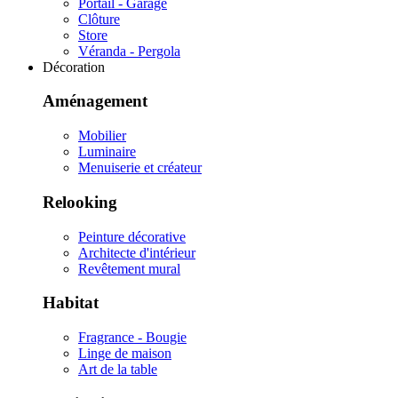
Portail - Garage
Clôture
Store
Véranda - Pergola
Décoration
Aménagement
Mobilier
Luminaire
Menuiserie et créateur
Relooking
Peinture décorative
Architecte d'intérieur
Revêtement mural
Habitat
Fragrance - Bougie
Linge de maison
Art de la table