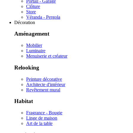
Portail - Garage
Clôture
Store
Véranda - Pergola
Décoration
Aménagement
Mobilier
Luminaire
Menuiserie et créateur
Relooking
Peinture décorative
Architecte d'intérieur
Revêtement mural
Habitat
Fragrance - Bougie
Linge de maison
Art de la table