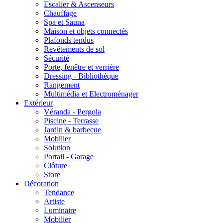
Escalier & Ascenseurs
Chauffage
Spa et Sauna
Maison et objets connectés
Plafonds tendus
Revêtements de sol
Sécurité
Porte, fenêtre et verrière
Dressing - Bibliothèque
Rangement
Multimédia et Electroménager
Extérieur
Véranda - Pergola
Piscine - Terrasse
Jardin & barbecue
Mobilier
Solution
Portail - Garage
Clôture
Store
Décoration
Tendance
Artiste
Luminaire
Mobilier