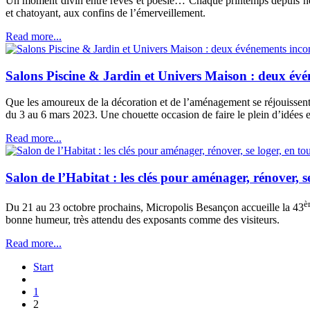
Un moment divin entre rêves et poésie… Chaque printemps depuis neu
et chatoyant, aux confins de l’émerveillement.
Read more...
Salons Piscine & Jardin et Univers Maison : deux év
Que les amoureux de la décoration et de l’aménagement se réjouissent,
du 3 au 6 mars 2023. Une chouette occasion de faire le plein d’idées
Read more...
Salon de l’Habitat : les clés pour aménager, rénover, se 
è
Du 21 au 23 octobre prochains, Micropolis Besançon accueille la 43
bonne humeur, très attendu des exposants comme des visiteurs.
Read more...
Start
1
2