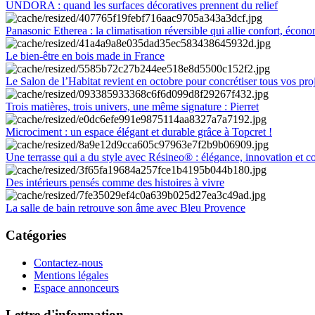
UNDORA : quand les surfaces décoratives prennent du relief
Panasonic Etherea : la climatisation réversible qui allie confort, économ
Le bien-être en bois made in France
Le Salon de l’Habitat revient en octobre pour concrétiser tous vos pro
Trois matières, trois univers, une même signature : Pierret
Microciment : un espace élégant et durable grâce à Topcret !
Une terrasse qui a du style avec Résineo® : élégance, innovation et c
Des intérieurs pensés comme des histoires à vivre
La salle de bain retrouve son âme avec Bleu Provence
Catégories
Contactez-nous
Mentions légales
Espace annonceurs
Lettre d'information