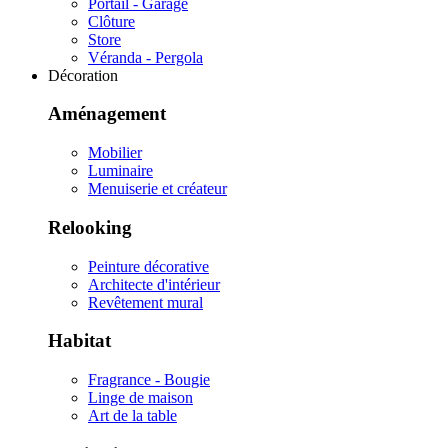
Portail - Garage
Clôture
Store
Véranda - Pergola
Décoration
Aménagement
Mobilier
Luminaire
Menuiserie et créateur
Relooking
Peinture décorative
Architecte d'intérieur
Revêtement mural
Habitat
Fragrance - Bougie
Linge de maison
Art de la table