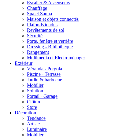
Escalier & Ascenseurs
Chauffage
Spa et Sauna
Maison et objets connectés
Plafonds tendus
Revêtements de sol
Sécurité
Porte, fenêtre et verrière
Dressing - Bibliothèque
Rangement
Multimédia et Electroménager
Extérieur
Véranda - Pergola
Piscine - Terrasse
Jardin & barbecue
Mobilier
Solution
Portail - Garage
Clôture
Store
Décoration
Tendance
Artiste
Luminaire
Mobilier