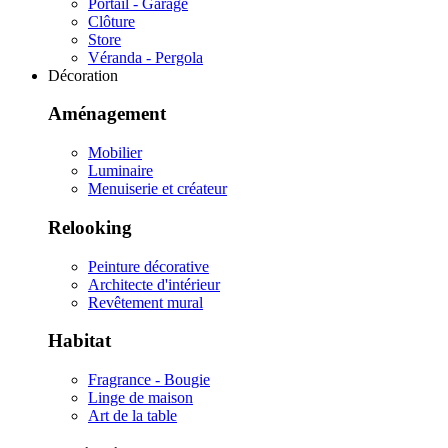
Portail - Garage
Clôture
Store
Véranda - Pergola
Décoration
Aménagement
Mobilier
Luminaire
Menuiserie et créateur
Relooking
Peinture décorative
Architecte d'intérieur
Revêtement mural
Habitat
Fragrance - Bougie
Linge de maison
Art de la table