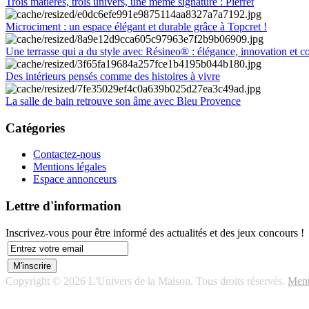
Trois matières, trois univers, une même signature : Pierret
Microciment : un espace élégant et durable grâce à Topcret !
Une terrasse qui a du style avec Résineo® : élégance, innovation et c
Des intérieurs pensés comme des histoires à vivre
La salle de bain retrouve son âme avec Bleu Provence
Catégories
Contactez-nous
Mentions légales
Espace annonceurs
Lettre d'information
Inscrivez-vous pour être informé des actualités et des jeux concours !
Copyright © 2026 L'Univers de la Maison. Tous droits réservés.
Ment