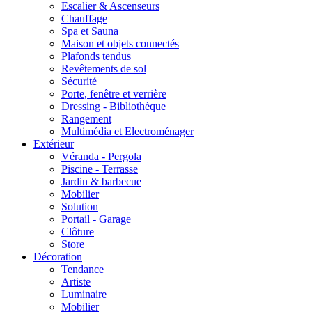
Escalier & Ascenseurs
Chauffage
Spa et Sauna
Maison et objets connectés
Plafonds tendus
Revêtements de sol
Sécurité
Porte, fenêtre et verrière
Dressing - Bibliothèque
Rangement
Multimédia et Electroménager
Extérieur
Véranda - Pergola
Piscine - Terrasse
Jardin & barbecue
Mobilier
Solution
Portail - Garage
Clôture
Store
Décoration
Tendance
Artiste
Luminaire
Mobilier