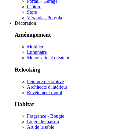
Portail - Garage
Clôture
Store
Véranda - Pergola
Décoration
Aménagement
Mobilier
Luminaire
Menuiserie et créateur
Relooking
Peinture décorative
Architecte d'intérieur
Revêtement mural
Habitat
Fragrance - Bougie
Linge de maison
Art de la table