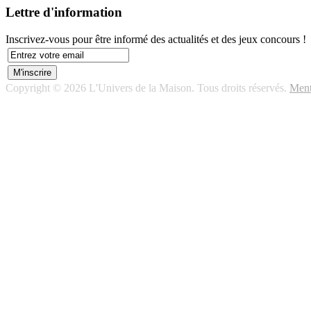
Lettre d'information
Inscrivez-vous pour être informé des actualités et des jeux concours !
Copyright © 2026 L'Univers de la Maison. Tous droits réservés.
Ment