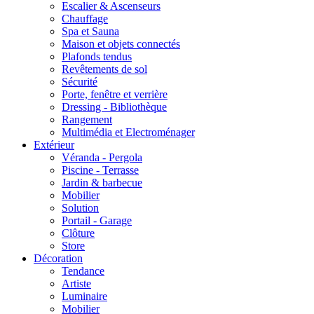
Escalier & Ascenseurs
Chauffage
Spa et Sauna
Maison et objets connectés
Plafonds tendus
Revêtements de sol
Sécurité
Porte, fenêtre et verrière
Dressing - Bibliothèque
Rangement
Multimédia et Electroménager
Extérieur
Véranda - Pergola
Piscine - Terrasse
Jardin & barbecue
Mobilier
Solution
Portail - Garage
Clôture
Store
Décoration
Tendance
Artiste
Luminaire
Mobilier