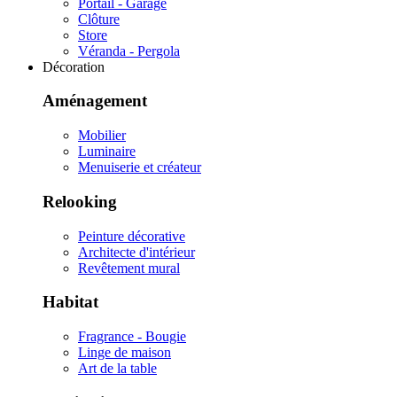
Portail - Garage
Clôture
Store
Véranda - Pergola
Décoration
Aménagement
Mobilier
Luminaire
Menuiserie et créateur
Relooking
Peinture décorative
Architecte d'intérieur
Revêtement mural
Habitat
Fragrance - Bougie
Linge de maison
Art de la table