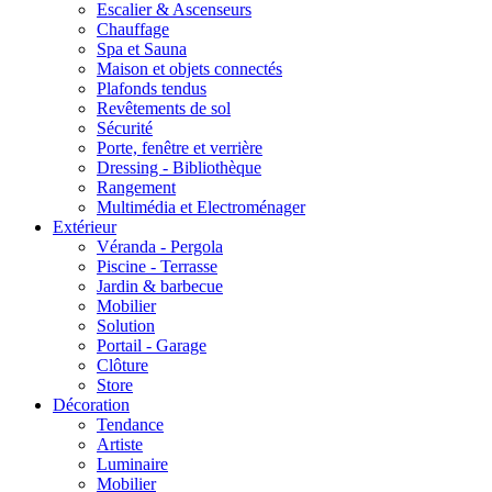
Escalier & Ascenseurs
Chauffage
Spa et Sauna
Maison et objets connectés
Plafonds tendus
Revêtements de sol
Sécurité
Porte, fenêtre et verrière
Dressing - Bibliothèque
Rangement
Multimédia et Electroménager
Extérieur
Véranda - Pergola
Piscine - Terrasse
Jardin & barbecue
Mobilier
Solution
Portail - Garage
Clôture
Store
Décoration
Tendance
Artiste
Luminaire
Mobilier