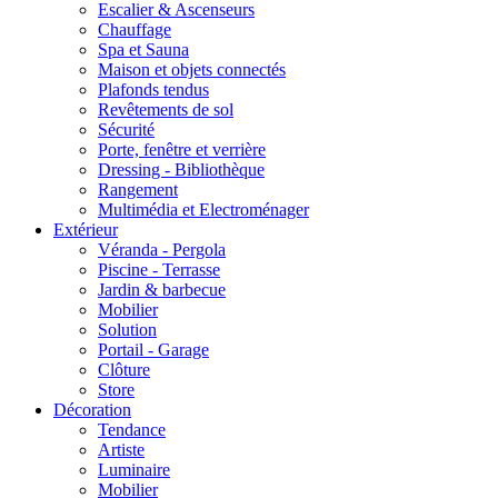
Escalier & Ascenseurs
Chauffage
Spa et Sauna
Maison et objets connectés
Plafonds tendus
Revêtements de sol
Sécurité
Porte, fenêtre et verrière
Dressing - Bibliothèque
Rangement
Multimédia et Electroménager
Extérieur
Véranda - Pergola
Piscine - Terrasse
Jardin & barbecue
Mobilier
Solution
Portail - Garage
Clôture
Store
Décoration
Tendance
Artiste
Luminaire
Mobilier