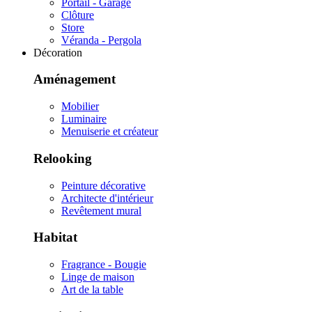
Portail - Garage
Clôture
Store
Véranda - Pergola
Décoration
Aménagement
Mobilier
Luminaire
Menuiserie et créateur
Relooking
Peinture décorative
Architecte d'intérieur
Revêtement mural
Habitat
Fragrance - Bougie
Linge de maison
Art de la table