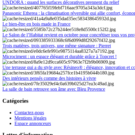
UNDORA : quand les surfaces décoratives prennent du relief
Panasonic Etherea : la climatisation réversible qui allie confort, économ
Le bien-être en bois made in France
Le Salon de l’Habitat revient en octobre pour concrétiser tous vos pro
Trois matières, trois univers, une même signature : Pierret
Microciment : un espace élégant et durable grâce à Topcret !
Une terrasse qui a du style avec Résineo® : élégance, innovation et c
Des intérieurs pensés comme des histoires à vivre
La salle de bain retrouve son âme avec Bleu Provence
Catégories
Contactez-nous
Mentions légales
Espace annonceurs
Lettre d'information