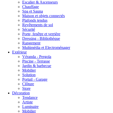
Escalier & Ascenseurs
Chauffage
Spa et Sauna
Maison et objets connectés
Plafonds tendus
Revêtements de sol
Sécurité
Porte, fenêtre et verrière
Dressing - Bibliothèque
Rangement
Multimédia et Electroménager
Extérieur
Véranda - Pergola
Piscine - Terrasse
Jardin & barbecue
Mobilier
Solution
Portail - Garage
Clôture
Store
Décoration
Tendance
Artiste
Luminaire
Mobilier