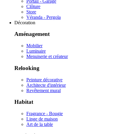
Portail - Garage
Clôture
Store
Véranda - Pergola
Décoration
Aménagement
Mobilier
Luminaire
Menuiserie et créateur
Relooking
Peinture décorative
Architecte d'intérieur
Revêtement mural
Habitat
Fragrance - Bougie
Linge de maison
Art de la table