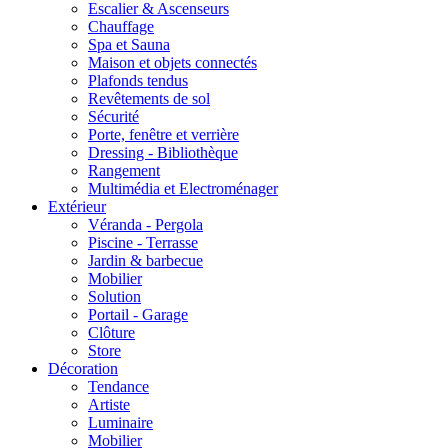
Escalier & Ascenseurs
Chauffage
Spa et Sauna
Maison et objets connectés
Plafonds tendus
Revêtements de sol
Sécurité
Porte, fenêtre et verrière
Dressing - Bibliothèque
Rangement
Multimédia et Electroménager
Extérieur
Véranda - Pergola
Piscine - Terrasse
Jardin & barbecue
Mobilier
Solution
Portail - Garage
Clôture
Store
Décoration
Tendance
Artiste
Luminaire
Mobilier