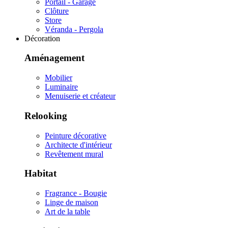
Portail - Garage
Clôture
Store
Véranda - Pergola
Décoration
Aménagement
Mobilier
Luminaire
Menuiserie et créateur
Relooking
Peinture décorative
Architecte d'intérieur
Revêtement mural
Habitat
Fragrance - Bougie
Linge de maison
Art de la table