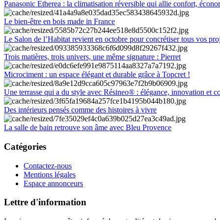
Panasonic Etherea : la climatisation réversible qui allie confort, économ
Le bien-être en bois made in France
Le Salon de l’Habitat revient en octobre pour concrétiser tous vos pro
Trois matières, trois univers, une même signature : Pierret
Microciment : un espace élégant et durable grâce à Topcret !
Une terrasse qui a du style avec Résineo® : élégance, innovation et c
Des intérieurs pensés comme des histoires à vivre
La salle de bain retrouve son âme avec Bleu Provence
Catégories
Contactez-nous
Mentions légales
Espace annonceurs
Lettre d'information