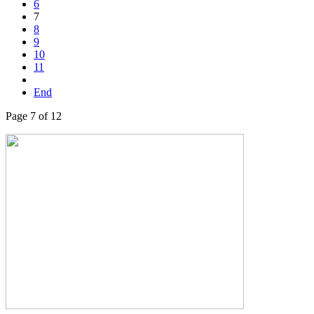
6
7
8
9
10
11
End
Page 7 of 12