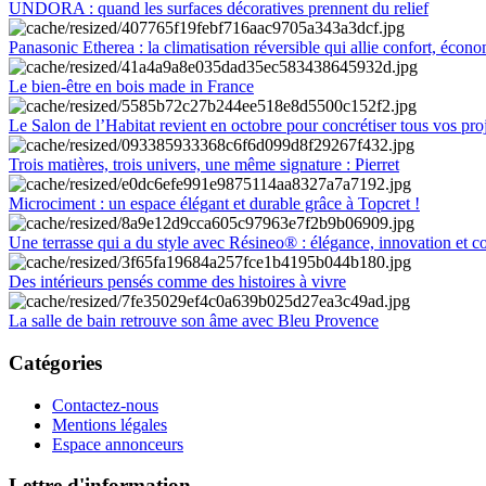
UNDORA : quand les surfaces décoratives prennent du relief
Panasonic Etherea : la climatisation réversible qui allie confort, économ
Le bien-être en bois made in France
Le Salon de l’Habitat revient en octobre pour concrétiser tous vos pro
Trois matières, trois univers, une même signature : Pierret
Microciment : un espace élégant et durable grâce à Topcret !
Une terrasse qui a du style avec Résineo® : élégance, innovation et c
Des intérieurs pensés comme des histoires à vivre
La salle de bain retrouve son âme avec Bleu Provence
Catégories
Contactez-nous
Mentions légales
Espace annonceurs
Lettre d'information