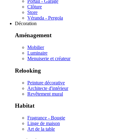
Portail - Garage
Clôture
Store
Véranda - Pergola
Décoration
Aménagement
Mobilier
Luminaire
Menuiserie et créateur
Relooking
Peinture décorative
Architecte d'intérieur
Revêtement mural
Habitat
Fragrance - Bougie
Linge de maison
Art de la table