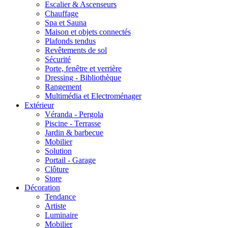
Escalier & Ascenseurs
Chauffage
Spa et Sauna
Maison et objets connectés
Plafonds tendus
Revêtements de sol
Sécurité
Porte, fenêtre et verrière
Dressing - Bibliothèque
Rangement
Multimédia et Electroménager
Extérieur
Véranda - Pergola
Piscine - Terrasse
Jardin & barbecue
Mobilier
Solution
Portail - Garage
Clôture
Store
Décoration
Tendance
Artiste
Luminaire
Mobilier