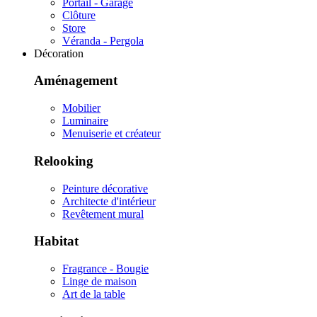
Portail - Garage
Clôture
Store
Véranda - Pergola
Décoration
Aménagement
Mobilier
Luminaire
Menuiserie et créateur
Relooking
Peinture décorative
Architecte d'intérieur
Revêtement mural
Habitat
Fragrance - Bougie
Linge de maison
Art de la table