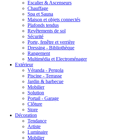
Escalier & Ascenseurs
Chauffage
Spa et Sauna
Maison et objets connectés
Plafonds tendus
Revêtements de sol
Sécurité
Porte, fenêtre et verrière
Dressing - Bibliothèque
Rangement
Multimédia et Electroménager
Extérieur
Véranda - Pergola
Piscine - Terrasse
Jardin & barbecue
Mobilier
Solution
Portail - Garage
Clôture
Store
Décoration
Tendance
Artiste
Luminaire
Mobilier