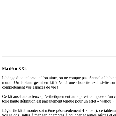
Ma déco XXL
L’adage dit que lorsque l’on aime, on ne compte pas. Scenolia l’a b
mural. Un tableau géant en kit ? Voilà une chouette exclusivité sur
complètement vos espaces de vie !
Ce kit aussi audacieux qu’esthétiquement au top, est composé d’un ca
toile haute définition est parfaitement tendue pour un effet « wahou » 
Léger (le kit à monter soi-même pèse seulement 4 kilos !), ce tablea
vos salons, salles à manger, chambres à coucher et autres pièces et 