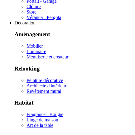
Portail - Garage
Clôture
Store
Véranda - Pergola
Décoration
Aménagement
Mobilier
Luminaire
Menuiserie et créateur
Relooking
Peinture décorative
Architecte d'intérieur
Revêtement mural
Habitat
Fragrance - Bougie
Linge de maison
Art de la table