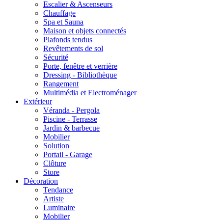
Escalier & Ascenseurs
Chauffage
Spa et Sauna
Maison et objets connectés
Plafonds tendus
Revêtements de sol
Sécurité
Porte, fenêtre et verrière
Dressing - Bibliothèque
Rangement
Multimédia et Electroménager
Extérieur
Véranda - Pergola
Piscine - Terrasse
Jardin & barbecue
Mobilier
Solution
Portail - Garage
Clôture
Store
Décoration
Tendance
Artiste
Luminaire
Mobilier