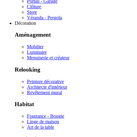
Portail - Garage
Clôture
Store
Véranda - Pergola
Décoration
Aménagement
Mobilier
Luminaire
Menuiserie et créateur
Relooking
Peinture décorative
Architecte d'intérieur
Revêtement mural
Habitat
Fragrance - Bougie
Linge de maison
Art de la table