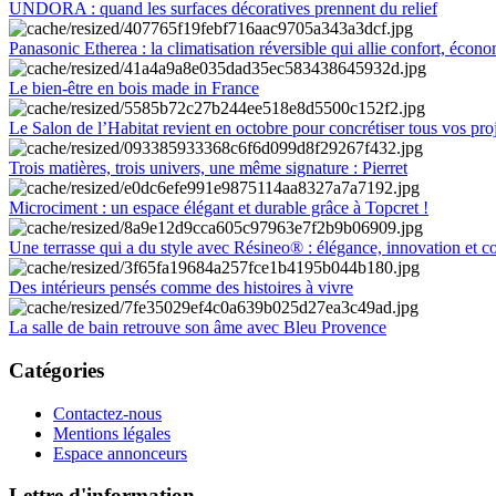
UNDORA : quand les surfaces décoratives prennent du relief
Panasonic Etherea : la climatisation réversible qui allie confort, économ
Le bien-être en bois made in France
Le Salon de l’Habitat revient en octobre pour concrétiser tous vos pro
Trois matières, trois univers, une même signature : Pierret
Microciment : un espace élégant et durable grâce à Topcret !
Une terrasse qui a du style avec Résineo® : élégance, innovation et c
Des intérieurs pensés comme des histoires à vivre
La salle de bain retrouve son âme avec Bleu Provence
Catégories
Contactez-nous
Mentions légales
Espace annonceurs
Lettre d'information