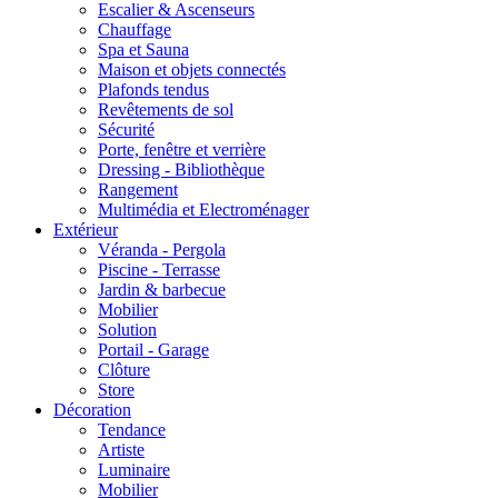
Escalier & Ascenseurs
Chauffage
Spa et Sauna
Maison et objets connectés
Plafonds tendus
Revêtements de sol
Sécurité
Porte, fenêtre et verrière
Dressing - Bibliothèque
Rangement
Multimédia et Electroménager
Extérieur
Véranda - Pergola
Piscine - Terrasse
Jardin & barbecue
Mobilier
Solution
Portail - Garage
Clôture
Store
Décoration
Tendance
Artiste
Luminaire
Mobilier