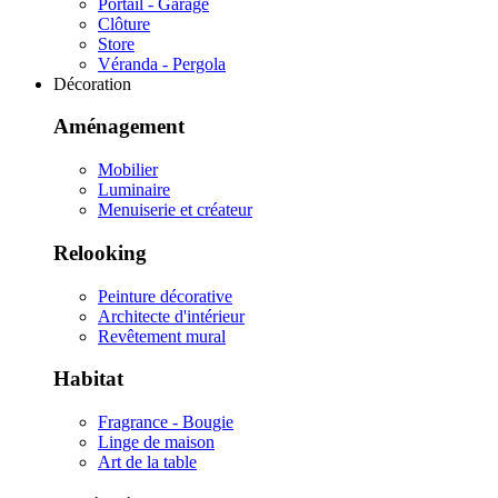
Portail - Garage
Clôture
Store
Véranda - Pergola
Décoration
Aménagement
Mobilier
Luminaire
Menuiserie et créateur
Relooking
Peinture décorative
Architecte d'intérieur
Revêtement mural
Habitat
Fragrance - Bougie
Linge de maison
Art de la table