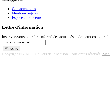
Contactez-nous
Mentions légales
Espace annonceurs
Lettre d'information
Inscrivez-vous pour être informé des actualités et des jeux concours !
Copyright © 2026 L'Univers de la Maison. Tous droits réservés.
Ment