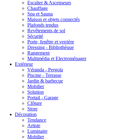
Escalier & Ascenseurs
Chauffage
Spa et Sauna
Maison et objets connectés
Plafonds tendus
Revêtements de sol
Sécurité
Porte, fenêtre et verrière
Dressing - Bibliothèque
Rangement
Multimédia et Electroménager
Extérieur
Véranda - Pergola
Piscine - Terrasse
Jardin & barbecue
Mobilier
Solution
Portail - Garage
Clôture
Store
Décoration
Tendance
Artiste
Luminaire
Mobilier