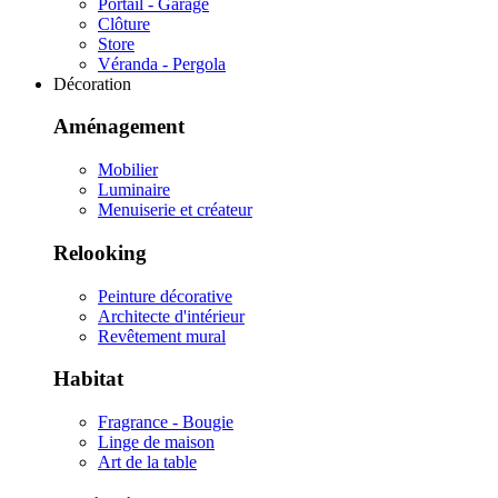
Portail - Garage
Clôture
Store
Véranda - Pergola
Décoration
Aménagement
Mobilier
Luminaire
Menuiserie et créateur
Relooking
Peinture décorative
Architecte d'intérieur
Revêtement mural
Habitat
Fragrance - Bougie
Linge de maison
Art de la table