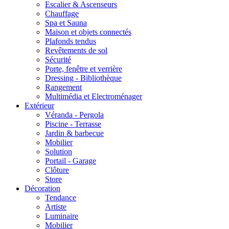
Escalier & Ascenseurs
Chauffage
Spa et Sauna
Maison et objets connectés
Plafonds tendus
Revêtements de sol
Sécurité
Porte, fenêtre et verrière
Dressing - Bibliothèque
Rangement
Multimédia et Electroménager
Extérieur
Véranda - Pergola
Piscine - Terrasse
Jardin & barbecue
Mobilier
Solution
Portail - Garage
Clôture
Store
Décoration
Tendance
Artiste
Luminaire
Mobilier