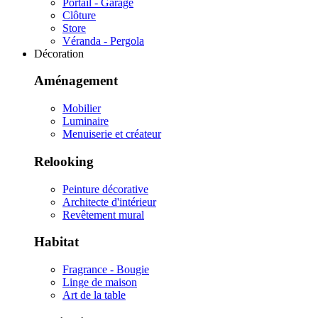
Portail - Garage
Clôture
Store
Véranda - Pergola
Décoration
Aménagement
Mobilier
Luminaire
Menuiserie et créateur
Relooking
Peinture décorative
Architecte d'intérieur
Revêtement mural
Habitat
Fragrance - Bougie
Linge de maison
Art de la table