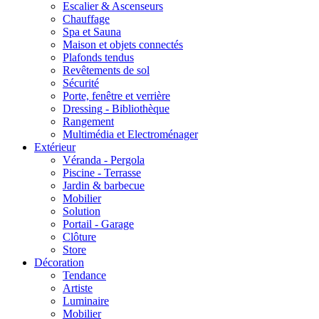
Escalier & Ascenseurs
Chauffage
Spa et Sauna
Maison et objets connectés
Plafonds tendus
Revêtements de sol
Sécurité
Porte, fenêtre et verrière
Dressing - Bibliothèque
Rangement
Multimédia et Electroménager
Extérieur
Véranda - Pergola
Piscine - Terrasse
Jardin & barbecue
Mobilier
Solution
Portail - Garage
Clôture
Store
Décoration
Tendance
Artiste
Luminaire
Mobilier