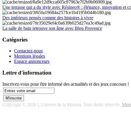
Une terrasse qui a du style avec Résineo® : élégance, innovation et c
Des intérieurs pensés comme des histoires à vivre
La salle de bain retrouve son âme avec Bleu Provence
Catégories
Contactez-nous
Mentions légales
Espace annonceurs
Lettre d'information
Inscrivez-vous pour être informé des actualités et des jeux concours !
Copyright © 2026 L'Univers de la Maison. Tous droits réservés.
Ment