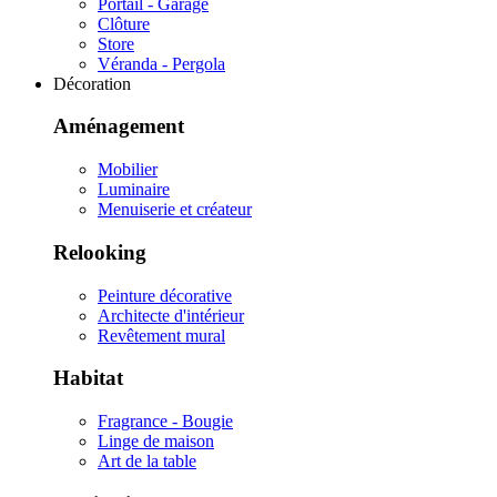
Portail - Garage
Clôture
Store
Véranda - Pergola
Décoration
Aménagement
Mobilier
Luminaire
Menuiserie et créateur
Relooking
Peinture décorative
Architecte d'intérieur
Revêtement mural
Habitat
Fragrance - Bougie
Linge de maison
Art de la table