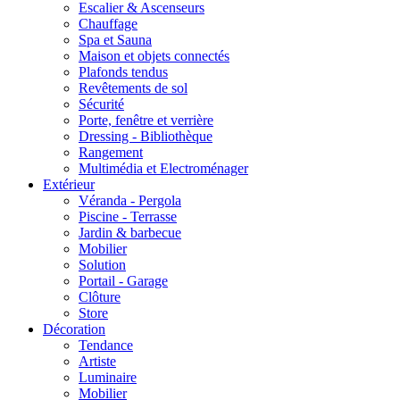
Escalier & Ascenseurs
Chauffage
Spa et Sauna
Maison et objets connectés
Plafonds tendus
Revêtements de sol
Sécurité
Porte, fenêtre et verrière
Dressing - Bibliothèque
Rangement
Multimédia et Electroménager
Extérieur
Véranda - Pergola
Piscine - Terrasse
Jardin & barbecue
Mobilier
Solution
Portail - Garage
Clôture
Store
Décoration
Tendance
Artiste
Luminaire
Mobilier