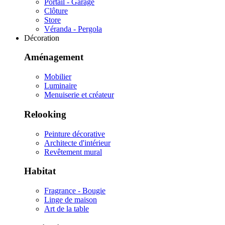
Portail - Garage
Clôture
Store
Véranda - Pergola
Décoration
Aménagement
Mobilier
Luminaire
Menuiserie et créateur
Relooking
Peinture décorative
Architecte d'intérieur
Revêtement mural
Habitat
Fragrance - Bougie
Linge de maison
Art de la table