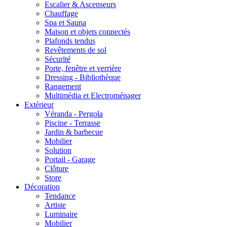
Escalier & Ascenseurs
Chauffage
Spa et Sauna
Maison et objets connectés
Plafonds tendus
Revêtements de sol
Sécurité
Porte, fenêtre et verrière
Dressing - Bibliothèque
Rangement
Multimédia et Electroménager
Extérieur
Véranda - Pergola
Piscine - Terrasse
Jardin & barbecue
Mobilier
Solution
Portail - Garage
Clôture
Store
Décoration
Tendance
Artiste
Luminaire
Mobilier