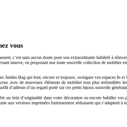
hez vous
sent, c’est sans aucun doute pour son extraordinaire habileté à réinvente
sant innove, en proposant une toute nouvelle collection de mobilier en
ffées Jumbo Bag qui font, encore et toujours, swinguer vos espaces In 
ur, avec de nouveaux éléments de mobilier tous plus irrésistibles les
suffit d’ailleurs d’un regard porté sur ces petits bijoux nouvelle générat
r un brin d’originalité dans votre décoration ou encore habiller vos piè
ie aux versions imprimées furieusement séduisants qui s’adaptent à to