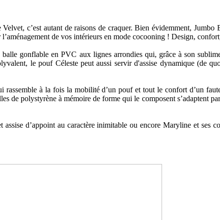
e Velvet, c’est autant de raisons de craquer. Bien évidemment, Jumbo Ba
 l’aménagement de vos intérieurs en mode cocooning ! Design, confort, fl
ne balle gonflable en PVC aux lignes arrondies qui, grâce à son subli
Polyvalent, le pouf Céleste peut aussi servir d'assise dynamique (de qu
 rassemble à la fois la mobilité d’un pouf et tout le confort d’un faut
 billes de polystyrène à mémoire de forme qui le composent s’adaptent p
t assise d’appoint au caractère inimitable ou encore Maryline et ses c