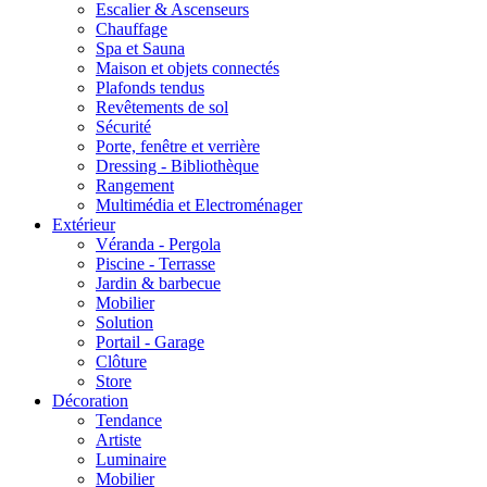
Escalier & Ascenseurs
Chauffage
Spa et Sauna
Maison et objets connectés
Plafonds tendus
Revêtements de sol
Sécurité
Porte, fenêtre et verrière
Dressing - Bibliothèque
Rangement
Multimédia et Electroménager
Extérieur
Véranda - Pergola
Piscine - Terrasse
Jardin & barbecue
Mobilier
Solution
Portail - Garage
Clôture
Store
Décoration
Tendance
Artiste
Luminaire
Mobilier