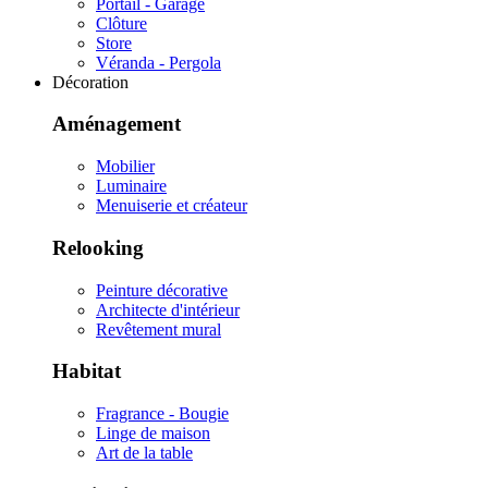
Portail - Garage
Clôture
Store
Véranda - Pergola
Décoration
Aménagement
Mobilier
Luminaire
Menuiserie et créateur
Relooking
Peinture décorative
Architecte d'intérieur
Revêtement mural
Habitat
Fragrance - Bougie
Linge de maison
Art de la table