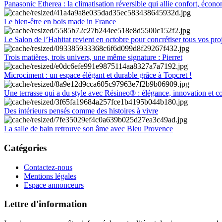
Panasonic Etherea : la climatisation réversible qui allie confort, économ
Le bien-être en bois made in France
Le Salon de l’Habitat revient en octobre pour concrétiser tous vos pro
Trois matières, trois univers, une même signature : Pierret
Microciment : un espace élégant et durable grâce à Topcret !
Une terrasse qui a du style avec Résineo® : élégance, innovation et c
Des intérieurs pensés comme des histoires à vivre
La salle de bain retrouve son âme avec Bleu Provence
Catégories
Contactez-nous
Mentions légales
Espace annonceurs
Lettre d'information