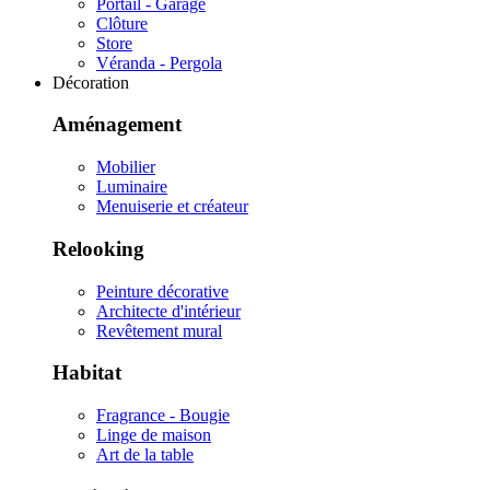
Portail - Garage
Clôture
Store
Véranda - Pergola
Décoration
Aménagement
Mobilier
Luminaire
Menuiserie et créateur
Relooking
Peinture décorative
Architecte d'intérieur
Revêtement mural
Habitat
Fragrance - Bougie
Linge de maison
Art de la table