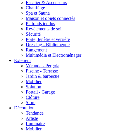
Escalier & Ascenseurs
Chauffage
Spa et Sauna
Maison et objets connectés
Plafonds tendus
Revêtements de sol
Sécurité
Porte, fenêtre et verrière
Dressing - Bibliothèque
Rangement
Multimédia et Electroménager
Extérieur
Véranda - Pergola
Piscine - Terrasse
Jardin & barbecue
Mobilier
Solution
Portail - Garage
Clôture
Store
Décoration
Tendance
Artiste
Luminaire
Mobilier