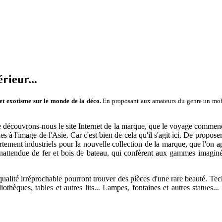
rieur...
et exotisme sur le monde de la déco.
En proposant aux amateurs du genre un mobil
e découvrons-nous le site Internet de la marque, que le voyage commence
s à l'image de l'Asie. Car c'est bien de cela qu'il s'agit ici. De propo
tement industriels pour la nouvelle collection de la marque, que l'on ap
 inattendue de fer et bois de bateau, qui confèrent aux gammes imaginée
lité irréprochable pourront trouver des pièces d'une rare beauté. Teck,
othèques, tables et autres lits... Lampes, fontaines et autres statues.