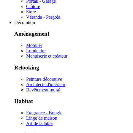
Portail - Garage
Clôture
Store
Véranda - Pergola
Décoration
Aménagement
Mobilier
Luminaire
Menuiserie et créateur
Relooking
Peinture décorative
Architecte d'intérieur
Revêtement mural
Habitat
Fragrance - Bougie
Linge de maison
Art de la table