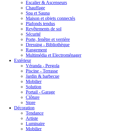
Escalier & Ascenseurs
Chauffage
Spa et Sauna
Maison et objets connectés
Plafonds tendus
Revêtements de sol
Sécurité
Porte, fenêtre et verrière
Dressing - Bibliothèque
Rangement
Multimédia et Electroménager
Extérieur
Véranda - Pergola
Piscine - Terrasse
Jardin & barbecue
Mobilier
Solution
Portail - Garage
Clôture
Store
Décoration
Tendance
Artiste
Luminaire
Mobilier