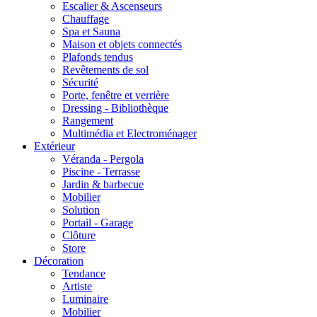
Escalier & Ascenseurs
Chauffage
Spa et Sauna
Maison et objets connectés
Plafonds tendus
Revêtements de sol
Sécurité
Porte, fenêtre et verrière
Dressing - Bibliothèque
Rangement
Multimédia et Electroménager
Extérieur
Véranda - Pergola
Piscine - Terrasse
Jardin & barbecue
Mobilier
Solution
Portail - Garage
Clôture
Store
Décoration
Tendance
Artiste
Luminaire
Mobilier