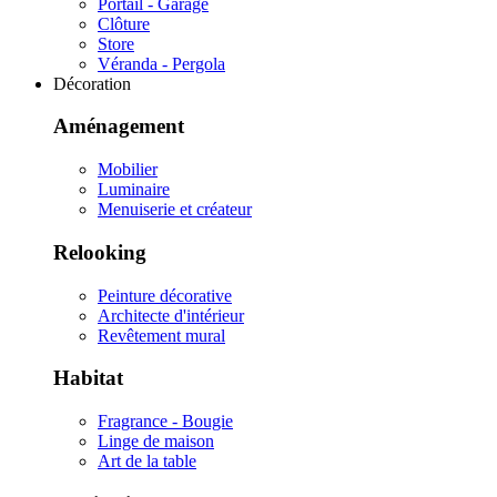
Portail - Garage
Clôture
Store
Véranda - Pergola
Décoration
Aménagement
Mobilier
Luminaire
Menuiserie et créateur
Relooking
Peinture décorative
Architecte d'intérieur
Revêtement mural
Habitat
Fragrance - Bougie
Linge de maison
Art de la table