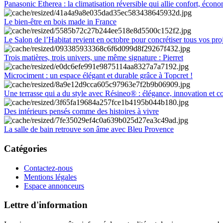
Panasonic Etherea : la climatisation réversible qui allie confort, économ
Le bien-être en bois made in France
Le Salon de l’Habitat revient en octobre pour concrétiser tous vos pro
Trois matières, trois univers, une même signature : Pierret
Microciment : un espace élégant et durable grâce à Topcret !
Une terrasse qui a du style avec Résineo® : élégance, innovation et c
Des intérieurs pensés comme des histoires à vivre
La salle de bain retrouve son âme avec Bleu Provence
Catégories
Contactez-nous
Mentions légales
Espace annonceurs
Lettre d'information