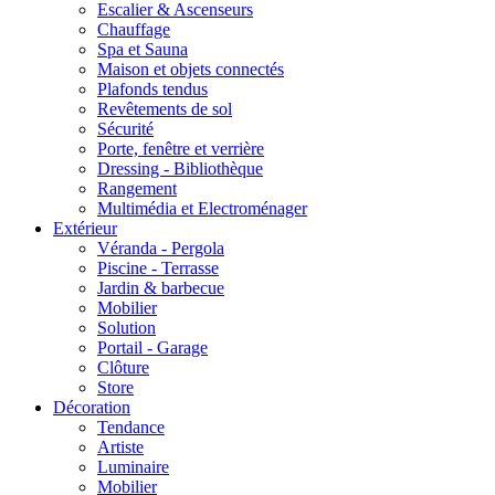
Escalier & Ascenseurs
Chauffage
Spa et Sauna
Maison et objets connectés
Plafonds tendus
Revêtements de sol
Sécurité
Porte, fenêtre et verrière
Dressing - Bibliothèque
Rangement
Multimédia et Electroménager
Extérieur
Véranda - Pergola
Piscine - Terrasse
Jardin & barbecue
Mobilier
Solution
Portail - Garage
Clôture
Store
Décoration
Tendance
Artiste
Luminaire
Mobilier