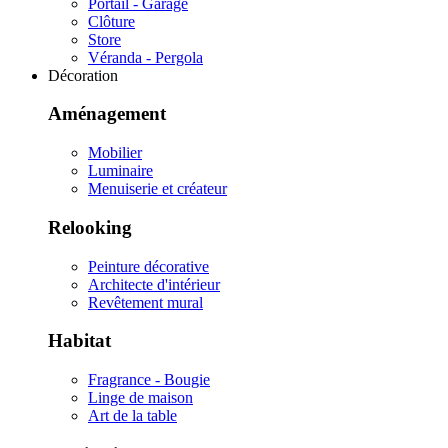
Portail - Garage
Clôture
Store
Véranda - Pergola
Décoration
Aménagement
Mobilier
Luminaire
Menuiserie et créateur
Relooking
Peinture décorative
Architecte d'intérieur
Revêtement mural
Habitat
Fragrance - Bougie
Linge de maison
Art de la table