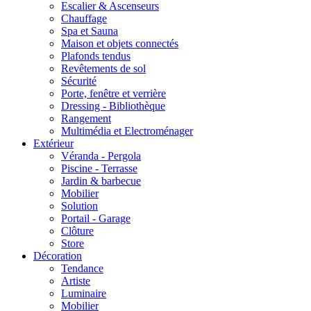
Escalier & Ascenseurs
Chauffage
Spa et Sauna
Maison et objets connectés
Plafonds tendus
Revêtements de sol
Sécurité
Porte, fenêtre et verrière
Dressing - Bibliothèque
Rangement
Multimédia et Electroménager
Extérieur
Véranda - Pergola
Piscine - Terrasse
Jardin & barbecue
Mobilier
Solution
Portail - Garage
Clôture
Store
Décoration
Tendance
Artiste
Luminaire
Mobilier