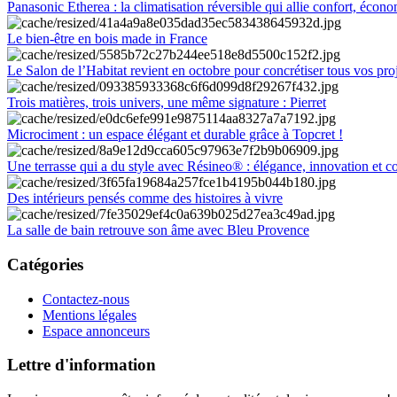
Panasonic Etherea : la climatisation réversible qui allie confort, économ
Le bien-être en bois made in France
Le Salon de l’Habitat revient en octobre pour concrétiser tous vos pro
Trois matières, trois univers, une même signature : Pierret
Microciment : un espace élégant et durable grâce à Topcret !
Une terrasse qui a du style avec Résineo® : élégance, innovation et c
Des intérieurs pensés comme des histoires à vivre
La salle de bain retrouve son âme avec Bleu Provence
Catégories
Contactez-nous
Mentions légales
Espace annonceurs
Lettre d'information