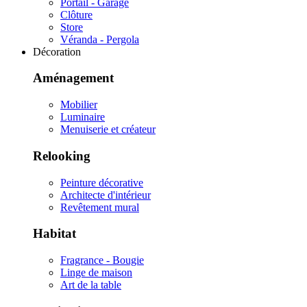
Portail - Garage
Clôture
Store
Véranda - Pergola
Décoration
Aménagement
Mobilier
Luminaire
Menuiserie et créateur
Relooking
Peinture décorative
Architecte d'intérieur
Revêtement mural
Habitat
Fragrance - Bougie
Linge de maison
Art de la table